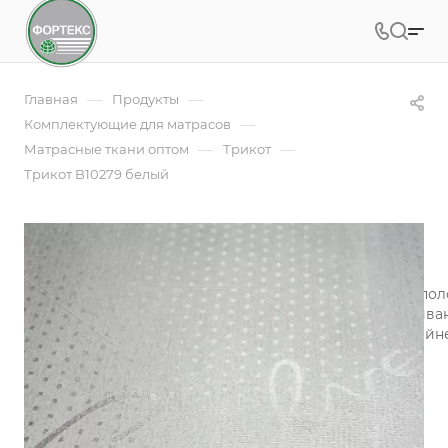
—
—
Главная
Продукты
—
Комплектующие для матрасов
—
—
Матрасные ткани оптом
Трикот
Трикот B10279 белый
Трикот B10279 белый
Ткань трикот (100% полиэстер) - эластичное плотное по
нанесение рисунка осуществляется печатью. Окрашива
печати на ткани позволяют создавать настоящие дизай
хлопкового сатина.
Подробности
Заказать