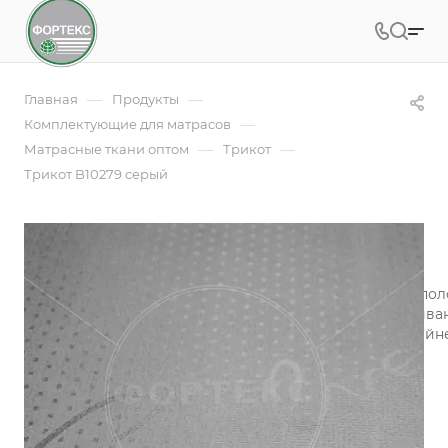
—
—
Главная
Продукты
—
Комплектующие для матрасов
—
—
Матрасные ткани оптом
Трикот
Трикот B10279 серый
Трикот B10279 серый
Ткань трикот (100% полиэстер) - эластичное плотное по
нанесение рисунка осуществляется печатью. Окрашива
печати на ткани позволяют создавать настоящие дизай
хлопкового сатина.
Подробности
Заказать