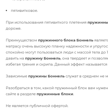
пятивитковое.
При использования пятивиткого плетения
пружинны
дороже.
Преимуществом
пружинного блока Боннель
являетс
матрасу очень высокую планку надежности и упругос
спокойно могут пользоваться люди с массой тела до 10
давить на
пружину Боннель
, она твердеет и позвол
избегая трения и скрипа. Данный эффект называется
Зависимые
пружины Боннель
служат в среднем не ме
Разобраться в том, какой пружинный блок вам нуже
сайте в разделе
пружинные блоки
.
Не является публичной офертой.