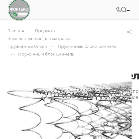
—
—
Главная
Продукты
—
Комплектующие для матрасов
—
Пружинные блоки
Пружинные блоки Боннель
—
Пружинный блок Боннель
Пружинный блок Бонне
Пружинный блок Боннель (Bonnel) - это наиболее расп
производства матрасов используемый в качестве основ
Подробности
Заказать