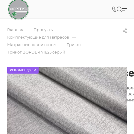
—
—
Главная
Продукты
—
Комплектующие для матрасов
—
—
Матрасные ткани оптом
Трикот
Трикот BORDER Y1825 серый
Трикот BORDER Y1825 с
РЕКОМЕНДУЕМ
Ткань трикот (100% полиэстер) - эластичное плотное по
нанесение рисунка осуществляется печатью. Окрашива
печати на ткани позволяют создавать настоящие дизай
хлопкового сатина.
Подробности
Заказать