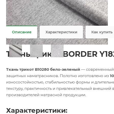
Задать вопрос
Возможны дополнительные опции
Не является публичной офертой
Описание
Характеристики
Как купить
Ткань трикот BORDER Y18
Ткань трикот B10280 бело-зеленый
— современный м
защитных наматрасников. Полотно изготовлено из
1
износостойкостью, стабильностью формы и длитель
текстуру, практичность и привлекательный внешний 
производителей матрасной продукции.
Характеристики: