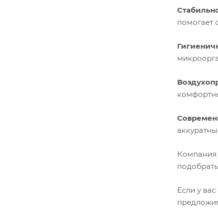
Стабильн
помогает 
Гигиеничн
микроорга
Воздухоп
комфортны
Современ
аккуратны
Компани
подобрать
Если у ва
предложим