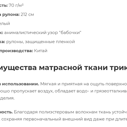
ть:
70 г/м²
 рулона:
212 см
елый
к:
анималистический узор "бабочки"
а:
рулоны, защищенные пленкой
производства:
Китай
ущества матрасной ткани трик
 использовании.
Мягкая и приятная на ощупь поверхно
рошо пропускает воздух, обладает водо- и грязеотталк
зделия.
ость.
Благодаря полиэстеровым волокнам ткань устойч
, сохраняя первоначальный внешний вид даже при длит