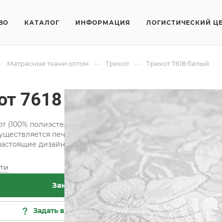
ВО
КАТАЛОГ
ИНФОРМАЦИЯ
ЛОГИСТИЧЕСКИЙ Ц
—
—
—
Матрасные ткани оптом
Трикот
Трикот 7618 белый
от 7618 белый
от (100% полиэстер) - эластичное плотное полотно, характ
уществляется печатью. Окрашивание синтетических матери
настоящие дизайнерские шедевры: имитации жаккарда, выш
ти
Хар
Заказать
Кат
Кол
Задать вопрос
Сос