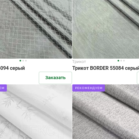
Трикот
5094 серый
Трикот BORDER 55084 серы
Заказать
ЕМ
РЕКОМЕНДУЕМ