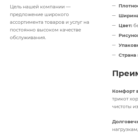
Плотнос
Цель нашей компании —
предложение широкого
Ширина
ассортимента товаров и услуг на
Цвет:
б
постоянно высоком качестве
Рисуно
обслуживания.
Упаковк
Страна 
Преим
Комфорт в
трикот хо
чистоты и
Долговечн
нагрузкам