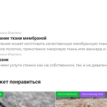
рики Фортекс
ание ткани мембраной
ания может изготовить качественную мембранную ткань
ое полотно, трикотажно-махровую ткань или жаккард и з
рики Фортекс
кани
яем услуги стежки как на собственном, так и на давальч
жет понравиться
Е
ПОПУЛЯРНОЕ
РЕКОМЕНДУЕМ