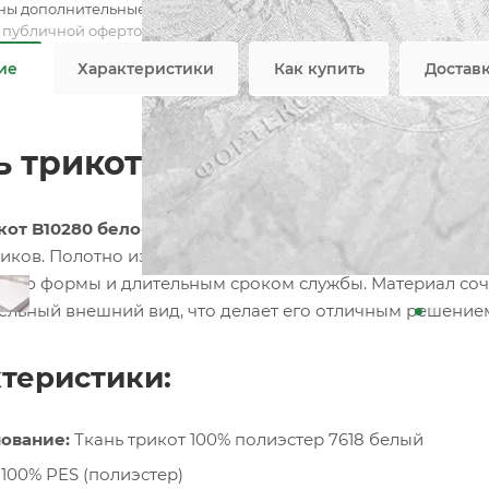
ны дополнительные опции
Все 
я публичной офертой
ие
Характеристики
Как купить
Достав
ь трикот 7618 белый
кот B10280 бело-зеленый
— современный материал для 
иков. Полотно изготовлено из
100% полиэстера
, благо
стью формы и длительным сроком службы. Материал соче
ельный внешний вид, что делает его отличным решение
теристики:
ование:
Ткань трикот 100% полиэстер 7618 белый
100% PES (полиэстер)