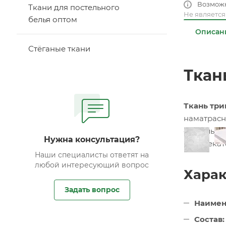
Возмож
Ткани для постельного
Не являетс
белья оптом
Описан
Стёганые ткани
Ткан
Ткань три
наматрасн
стабильно
Нужна консультация?
привлекат
Наши специалисты ответят на
любой интересующий вопрос
Харак
Задать вопрос
Наимен
Состав: