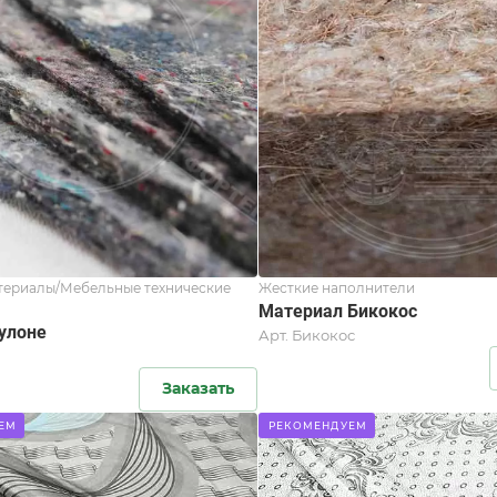
териалы/Мебельные технические
Жесткие наполнители
Материал Бикокос
рулоне
Арт.
Бикокос
Заказать
ЕМ
РЕКОМЕНДУЕМ