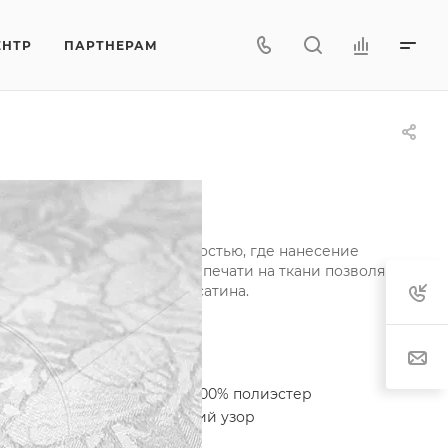
ЕНТР
ПАРТНЕРАМ
еризующееся высокой прочностью, где нанесение
алов, уникальные техники печати на ткани позволяют
ивки, шелка, хлопкового сатина.
актеристики
егория
—
Трикот/Жаккард 100% полиэстер
лекция
—
Анималистический узор
тав
—
100% PES