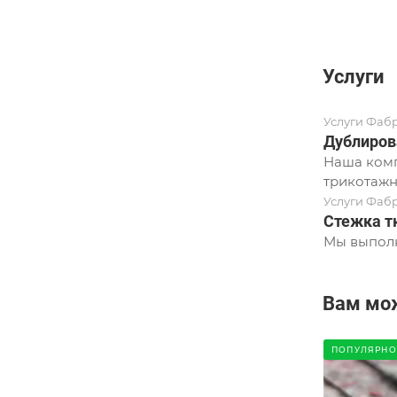
Услуги
Услуги Фаб
Дублиров
Наша комп
трикотажн
Услуги Фаб
Стежка т
Мы выполн
Вам мо
ПОПУЛЯРНО