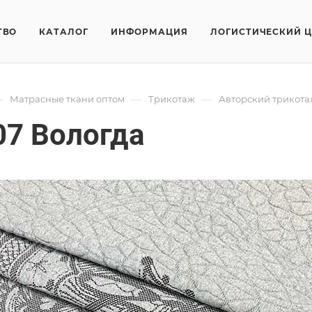
ТВО
КАТАЛОГ
ИНФОРМАЦИЯ
ЛОГИСТИЧЕСКИЙ 
—
—
—
Матрасные ткани оптом
Трикотаж
Авторский трикота
07 Вологда
я матрасов нашего производства отличается высокими качест
Трикотаж F
Арт.
FRTX_2
77% PES
/м2
20 см
ой офертой