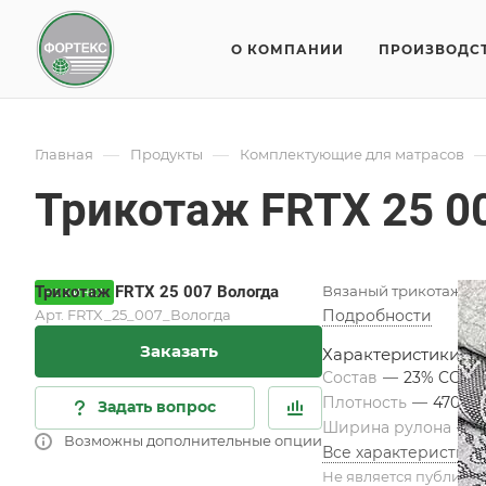
О КОМПАНИИ
ПРОИЗВОДС
—
—
Главная
Продукты
Комплектующие для матрасов
Трикотаж FRTX 25 0
Трикотаж FRTX 25 007 Вологда
Вязаный трикотаж дл
НОВИНКА
Арт.
FRTX_25_007_Вологда
Подробности
Заказать
Характеристики
Состав
—
23% COT/
Плотность
—
470 гр
Задать вопрос
Ширина рулона
—
2
Возможны дополнительные опции
Все характеристики
Не является публичн