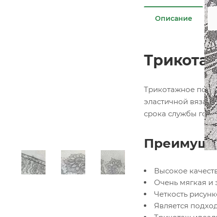
Описание
Трикотаж
Трикотажное полот
эластичной вязано
срока службы гото
Преимущес
Высокое качест
Очень мягкая и 
Четкость рисун
Является подхо