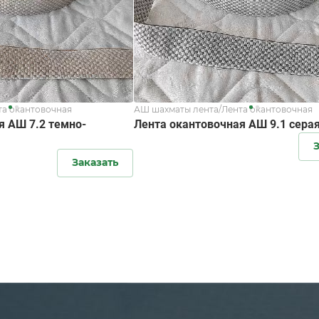
та окантовочная
АШ шахматы лента/Лента окантовочная
я АШ 7.2 темно-
Лента окантовочная АШ 9.1 сера
З
Заказать