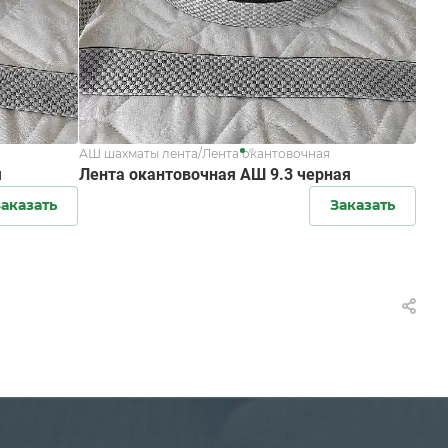
АШ шахматы лента/Лента окантовочная
я
Лента окантовочная АШ 9.3 черная
аказать
Заказать