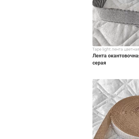
Tape light лента цветна
Лента окантовочная
серая