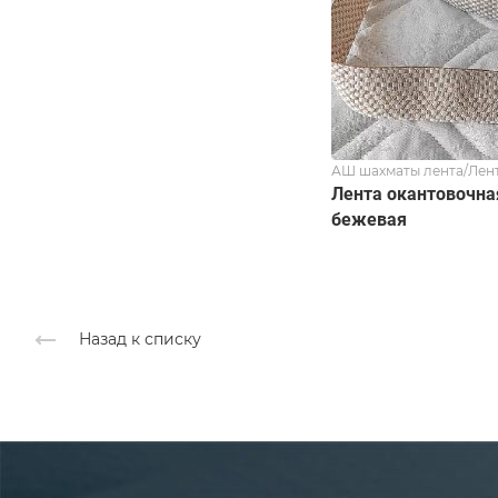
АШ шахматы лента/Лен
Лента окантовочна
бежевая
Назад к списку