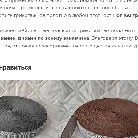
ьно применим для стежки. Трикотажное полотно в стежк
мягким, противостоит скольжению постельного белья.
дить трикотажное полотно в любой плотности,
от 160 г
скает собственные коллекции трикотажных полотен и 
вание, дизайн по эскизу заказчика
. Благодаря этому,
елия, отличающиеся оригинальностью цветовых и факту
нравиться