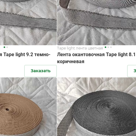
я
Tape light лента цветная
 Tape light 9.2 темно-
Лента окантовочная Tape light 8.1
коричневая
Заказать
З