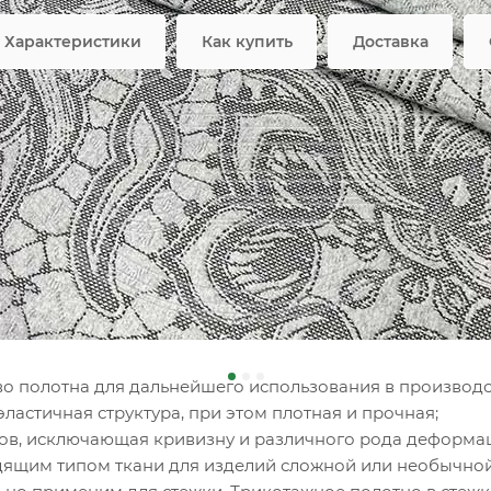
Возмож
Характеристики
Как купить
Доставка
ное полотно FRTX 25 007 В
но для производства матрасов – самый практичный, мягк
й структуры, он с легкостью повторяет изгибы изделий 
вого матраса.
тва трикотажа собственного 
во полотна для дальнейшего использования в производс
эластичная структура, при этом плотная и прочная;
ков, исключающая кривизну и различного рода деформа
дящим типом ткани для изделий сложной или необычной 