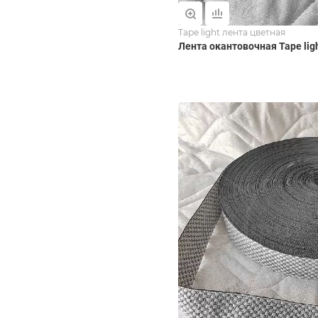
Tape light лента цветная
Лента окантовочная Tape lig