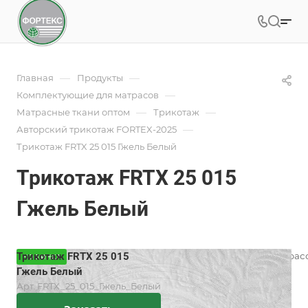
—
—
Главная
Продукты
—
Комплектующие для матрасов
—
—
Матрасные ткани оптом
Трикотаж
—
Авторский трикотаж FORTEX-2025
Трикотаж FRTX 25 015 Гжель Белый
Трикотаж FRTX 25 015
Гжель Белый
Трикотаж FRTX 25 015
Вязаный трикотаж для матрас
НОВИНКА
разнообразием дизайнов.
Гжель Белый
Подробности
Арт.
FRTX_25_015_Гжель_Белый