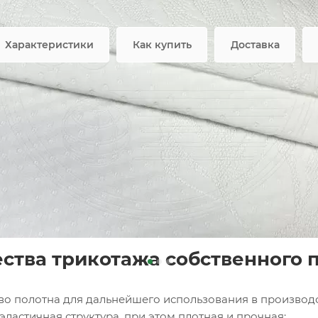
ой офертой
Возмож
Характеристики
Как купить
Доставка
ное полотно FRTX 25 021 Б
но для производства матрасов – самый практичный, мяг
й структуры, он с легкостью повторяет изгибы изделий
вого матраса.
тва трикотажа собственного 
во полотна для дальнейшего использования в производс
эластичная структура, при этом плотная и прочная;