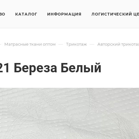
ВО
КАТАЛОГ
ИНФОРМАЦИЯ
ЛОГИСТИЧЕСКИЙ Ц
—
—
—
Матрасные ткани оптом
Трикотаж
Авторский трикота
21 Береза Белый
ля матрасов нашего производства отличается высокими качест
Трикотаж 
Арт.
FRTX_2
/м2
220 см
и