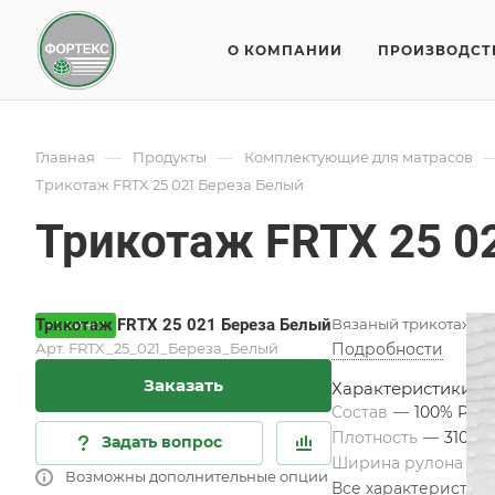
О КОМПАНИИ
ПРОИЗВОДСТ
—
—
Главная
Продукты
Комплектующие для матрасов
Трикотаж FRTX 25 021 Береза Белый
Трикотаж FRTX 25 0
Трикотаж FRTX 25 021 Береза Белый
Вязаный трикотаж д
НОВИНКА
Арт.
FRTX_25_021_Береза_Белый
Подробности
Заказать
Характеристики
Состав
—
100% PES
Плотность
—
310 гр
Задать вопрос
Ширина рулона
—
Возможны дополнительные опции
Все характеристик