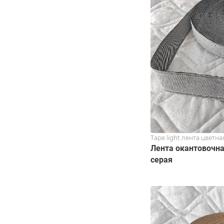
Tape light лента цветна
Лента окантовочная
серая