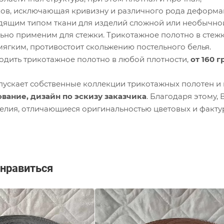
ков, исключающая кривизну и различного рода деформа
дящим типом ткани для изделий сложной или необычной
ьно применим для стежки. Трикотажное полотно в стежк
мягким, противостоит скольжению постельного белья.
дить трикотажное полотно в любой плотности,
от 160 г
ускает собственные коллекции трикотажных полотен и 
вание, дизайн по эскизу заказчика
. Благодаря этому,
елия, отличающиеся оригинальностью цветовых и факту
нравиться