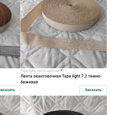
Tape light лента цветная
1
Лента окантовочная Tape light 7.2 темно-
бежевая
Заказать
Заказать