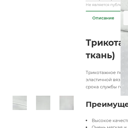
Не является публичн
Описание
Трикотаж
ткань)
Трикотажное полот
эластичной вязано
срока службы гото
Преимущес
Высокое качест
Очень мягкая и 