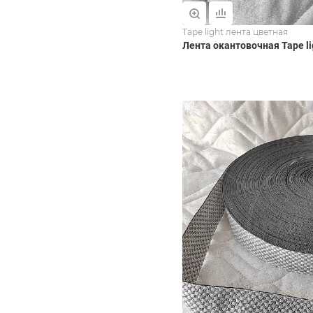
Tape light лента цветная
Лента окантовочная Tape l