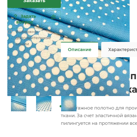
Заказать
Характеристики
Состав
—
100% PES
Плотность
—
400 гр/м2
Задать
Ширина рулона
—
230 см
вопрос
Все характеристики
Возможны
Не является публичной офертой
дополнительные
опции
Описание
Характерис
Трикотажное по
(Матрасная тка
Трикотажное полотно для прои
ткани. За счет эластичной вяз
пилингуется на протяжении все