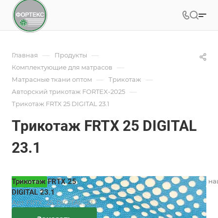
—
—
Главная
Продукты
—
Комплектующие для матрасов
—
—
Матрасные ткани оптом
Трикотаж
—
Авторский трикотаж FORTEX-2025
Трикотаж FRTX 25 DIGITAL 23.1
Трикотаж FRTX 25 DIGITAL
23.1
Трикотаж FRTX 25
Вязаный трикотаж для матрасов на
НОВИНКА
разнообразием дизайнов.
DIGITAL 23.1
Подробности
Арт.
FRTX_25_DIGITAL_23.1