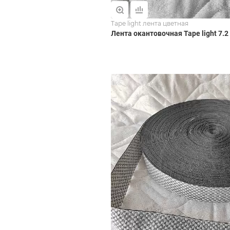
Tape light лента цветная
Лента окантовочная Tape light 7.