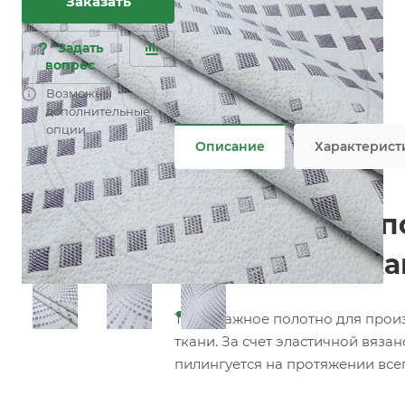
Заказать
Характеристики
Состав
—
100% PES
Плотность
—
370 гр/м2
Задать
Ширина рулона
—
230 см
вопрос
Все характеристики
Возможны
Не является публичной офертой
дополнительные
опции
Описание
Характерист
Трикотажное по
(Матрасная тка
Трикотажное полотно для произ
ткани. За счет эластичной вяза
пилингуется на протяжении всег