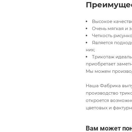
Преимущес
Высокое качеств
Очень мягкая и э
Четкость рисунк
Является подход
них;
Трикотаж идеаль
приобретает заметн
Мы можем производ
Наша Фабрика выпу
производство трико
откроется возможн
цветовых и фактур
Вам может по