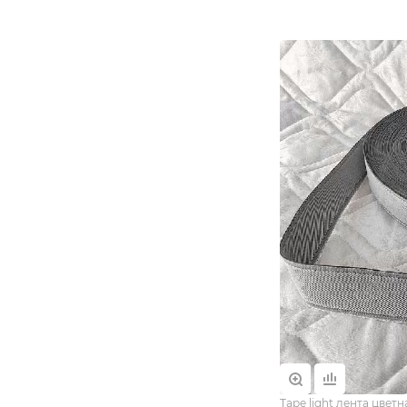
Tape light лента цветн