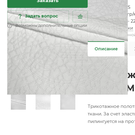
Заказать
Характеристики
Состав
—
100% PES
Плотность
—
270 гр/
Задать вопрос
Ширина рулона
—
2
Возможны дополнительные опции
Все характеристики
Не является публично
Описание
Трикотаж
Белый (М
Трикотажное полот
ткани. За счет эла
пилингуется на про