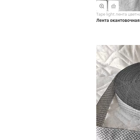
Tape light лента цветн
Лента окантовочная 