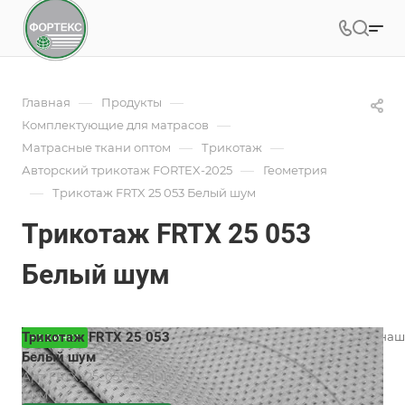
—
—
Главная
Продукты
—
Комплектующие для матрасов
—
—
Матрасные ткани оптом
Трикотаж
—
Авторский трикотаж FORTEX-2025
Геометрия
—
Трикотаж FRTX 25 053 Белый шум
Трикотаж FRTX 25 053
Белый шум
Трикотаж FRTX 25 053
Вязаный трикотаж для матрасов наш
НОВИНКА
разнообразием дизайнов.
Белый шум
Подробности
Арт.
FRTX_25_053_Белый
шум