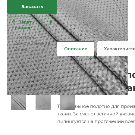
Характеристики
Заказать
Состав
—
100% PES
Плотность
—
420 гр/м2
Ширина рулона
—
220 см
Задать
вопрос
Все характеристики
Не является публичной офертой
Возможны
дополнительные
Описание
Характерист
опции
Трикотажное по
(Матрасная тка
Трикотажное полотно для произ
ткани. За счет эластичной вяза
пилингуется на протяжении всег