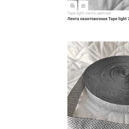
Tape light лента цветная
Лента окантовочная Tape light