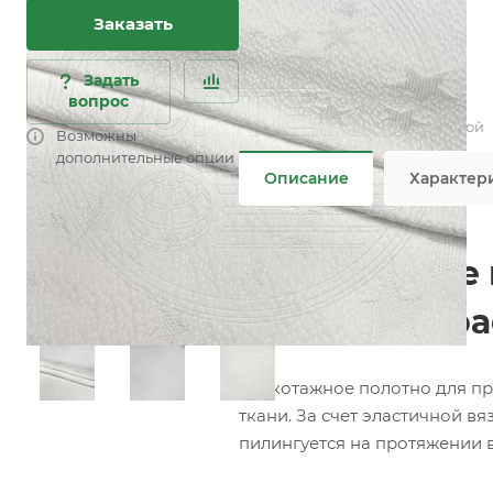
Характеристики
Заказать
Состав
—
100% PES
Плотность
—
400 гр/м2
Ширина рулона
—
220 см
Задать
вопрос
Все характеристики
Не является публичной офертой
Возможны
дополнительные опции
Описание
Характер
Трикотажное 
Белый (Матра
Трикотажное полотно для пр
ткани. За счет эластичной в
пилингуется на протяжении в