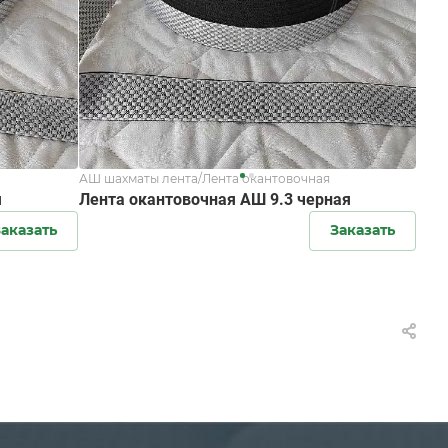
АШ шахматы лента/Лента окантовочная
я
Лента окантовочная АШ 9.3 черная
аказать
Заказать