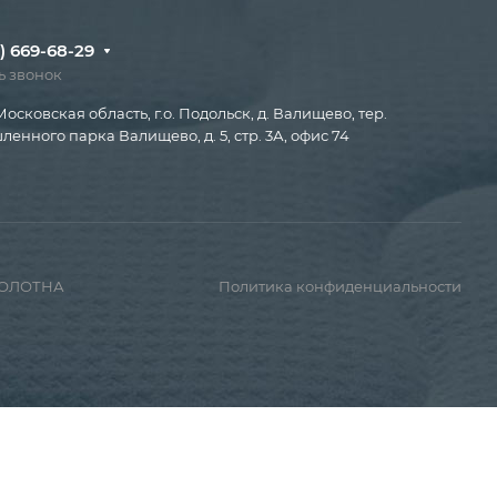
) 669-68-29
ь звонок
Московская область, г.о. Подольск, д. Валищево, тер.
енного парка Валищево, д. 5, стр. 3А, офис 74
ПОЛОТНА
Политика конфиденциальности