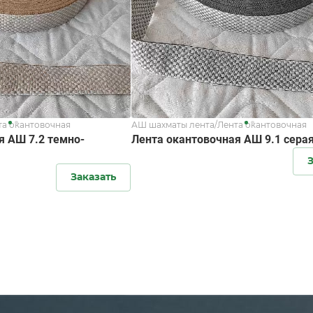
та окантовочная
АШ шахматы лента/Лента окантовочная
я АШ 7.2 темно-
Лента окантовочная АШ 9.1 сера
З
Заказать