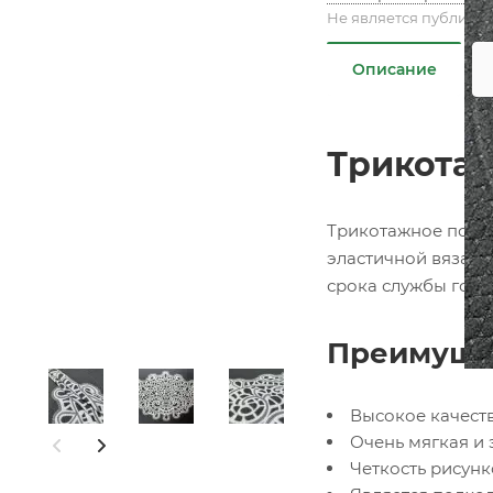
Не является публичн
Описание
Трикотаж
Трикотажное полот
эластичной вязано
срока службы гото
Преимущес
Высокое качест
Очень мягкая и 
Четкость рисун