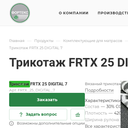
О КОМПАНИИ
ПРОИЗВОДСТ
—
—
Главная
Продукты
Комплектующие для матрасов
Трикотаж FRTX 25 DIGITAL 7
Трикотаж FRTX 25 DI
Трикотаж FRTX 25 DIGITAL 7
Вязаный трикотаж дл
НОВИНКА
Арт.
FRTX_25_DIGITAL_7
Подробности
Заказать
Характеристики
Состав
—
30% COT/
Плотность
—
420 гр
Задать вопрос
Ширина рулона
—
2
Возможны дополнительные опции
Все характеристики