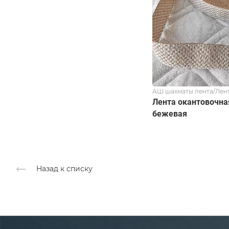
АШ шахматы лента/Лен
Лента окантовочна
бежевая
Назад к списку