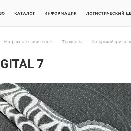
ВО
КАТАЛОГ
ИНФОРМАЦИЯ
ЛОГИСТИЧЕСКИЙ Ц
—
—
—
Матрасные ткани оптом
Трикотаж
Авторский трикота
GITAL 7
я матрасов нашего производства отличается высокими качест
Трикотаж F
Арт.
FRTX_25
70% PES
/м2
20 см