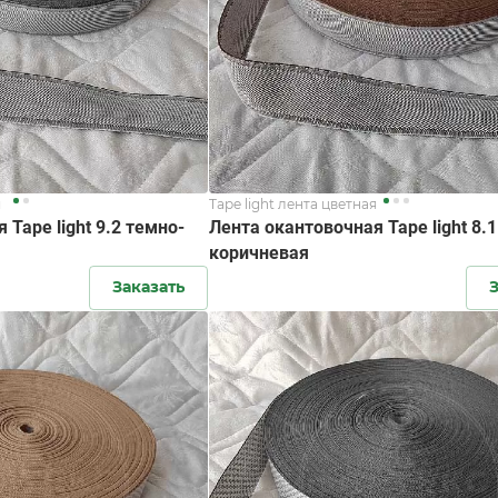
я
Tape light лента цветная
 Tape light 9.2 темно-
Лента окантовочная Tape light 8.1
коричневая
Заказать
З