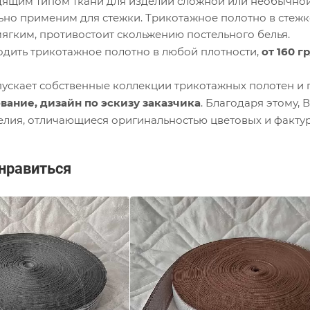
дящим типом ткани для изделий сложной или необычной 
ьно применим для стежки. Трикотажное полотно в стежк
мягким, противостоит скольжению постельного белья.
дить трикотажное полотно в любой плотности,
от 160 г
скает собственные коллекции трикотажных полотен и 
вание, дизайн по эскизу заказчика
. Благодаря этому,
елия, отличающиеся оригинальностью цветовых и факту
нравиться