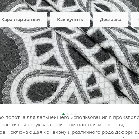
ой офертой
Возмож
Характеристики
Как купить
Доставка
ное полотно FRTX 25 DIGITA
но для производства матрасов – самый практичный, мягк
й структуры, он с легкостью повторяет изгибы изделий 
вого матраса.
тва трикотажа собственного 
во полотна для дальнейшего использования в производс
эластичная структура, при этом плотная и прочная;
ков, исключающая кривизну и различного рода деформа