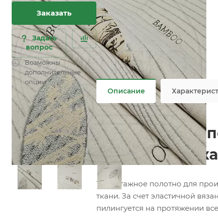
Заказать
Характеристики
Состав
—
30% COT/70% PES
Плотность
—
480 гр/м2
Задать
Ширина рулона
—
220 см
вопрос
Все характеристики
Возможны
Не является публичной офертой
дополнительные
опции
Описание
Характерис
Трикотажное по
(Матрасная тка
Трикотажное полотно для прои
ткани. За счет эластичной вяз
пилингуется на протяжении все