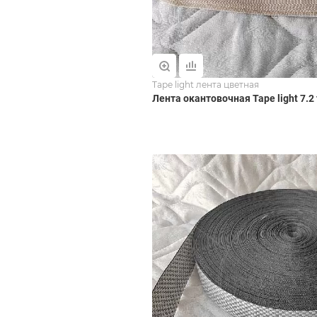
Tape light лента цветная
Лента окантовочная Tape light 7.