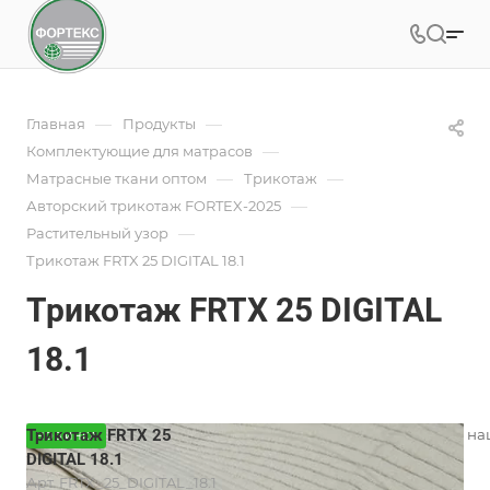
—
—
Главная
Продукты
—
Комплектующие для матрасов
—
—
Матрасные ткани оптом
Трикотаж
—
Авторский трикотаж FORTEX-2025
—
Растительный узор
Трикотаж FRTX 25 DIGITAL 18.1
Трикотаж FRTX 25 DIGITAL
18.1
Трикотаж FRTX 25
Вязаный трикотаж для матрасов на
НОВИНКА
разнообразием дизайнов.
DIGITAL 18.1
Подробности
Арт.
FRTX_25_DIGITAL_18.1