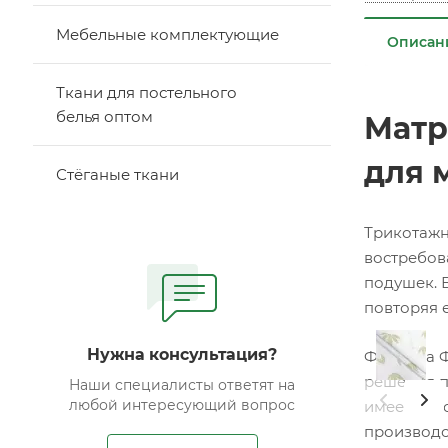
Мебельные комплектующие
Описан
Ткани для постельного
белья оптом
Матр
для 
Стёганые ткани
Трикотажн
востребов
подушек. 
повторяя 
Нужна консультация?
Фабрика Ф
решения п
Наши специалисты ответят на
любой интересующий вопрос
имеет бело
производс