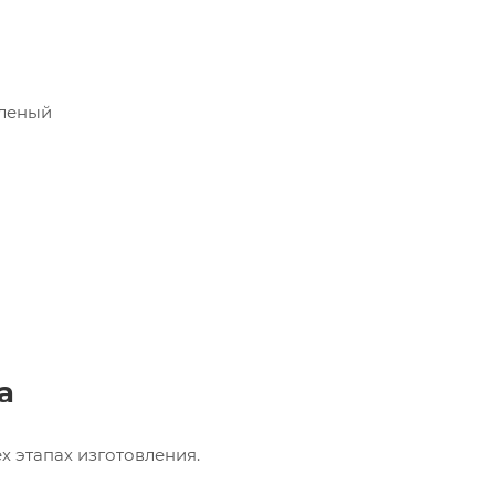
еленый
а
х этапах изготовления.