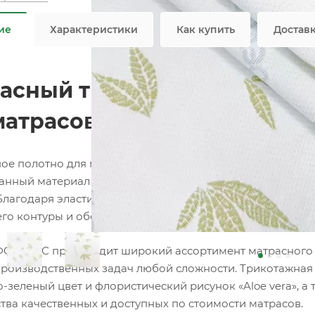
Не яв
ие
Характеристики
Как купить
Достав
асный трикотаж Aloe Vera 
матрасов, топперов и нама
ое полотно для матрасов собственного производства 
анный материал для изготовления матрасов, топперов, 
Благодаря эластичной вязаной структуре материал идеа
его контуры и обеспечивая аккуратный внешний вид гот
ОРТЕКС производит широкий ассортимент матрасного т
роизводственных задач любой сложности. Трикотажная тк
-зеленый цвет и флористический рисунок «Aloe vera», а 
тва качественных и доступных по стоимости матрасов.