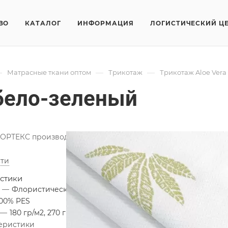
ВО
КАТАЛОГ
ИНФОРМАЦИЯ
ЛОГИСТИЧЕСКИЙ Ц
—
—
—
Матрасные ткани оптом
Трикотаж
Трикотаж Aloe Ver
 бело-зеленый
ОРТЕКС производит широкий ассортимент трикотажного пол
ти
стики
я
—
Флористический узор
100% PES
—
180 гр/м2, 270 гр/м2
Во
теристики