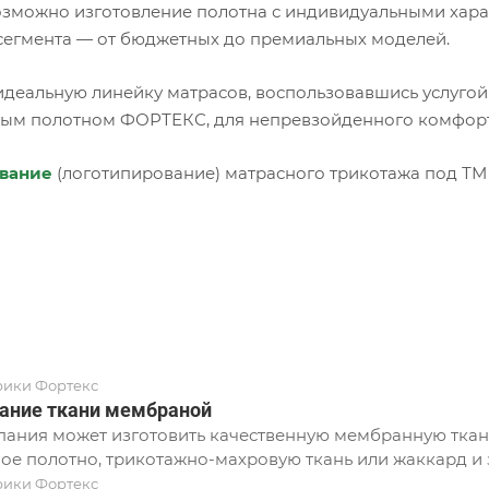
озможно изготовление полотна с индивидуальными хар
сегмента — от бюджетных до премиальных моделей.
идеальную линейку матрасов, воспользовавшись услугой
ым полотном ФОРТЕКС, для непревзойденного комфорта
вание
(логотипирование) матрасного трикотажа под ТМ 
рики Фортекс
ание ткани мембраной
ания может изготовить качественную мембранную ткань
ое полотно, трикотажно-махровую ткань или жаккард и з
рики Фортекс