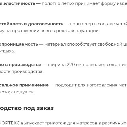
я эластичность
— полотно легко принимает форму издел
стойкость и долговечность
— полиэстер в составе усто
му на протяжении всего срока эксплуатации.
опроницаемость
— материал способствует свободной ц
отдыха.
во в производстве
— ширина 220 см позволяет сократит
ость производства.
сальное применение
— подходит для изготовления матр
еских подушек.
одство под заказ
ОРТЕКС выпускает трикотаж для матрасов в различных