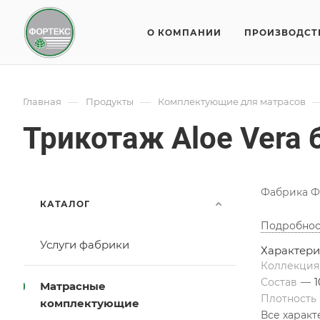
О КОМПАНИИ
ПРОИЗВОДСТ
—
—
Главная
Продукты
Комплектующие для матрасов
Трикотаж Aloe Vera
Фабрика Ф
КАТАЛОГ
Подробнос
Услуги фабрики
Характери
Коллекци
Состав
—
Матрасные
Плотность
комплектующие
Все харак