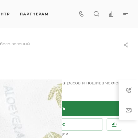
ЕНТР
ПАРТНЕРАМ
a бело-зеленый
отна для изготовления матрасов и пошива чехлов.
Заказать
Задать вопрос
зможны дополнительные опции