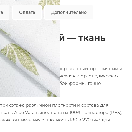
ляется публичной офертой
ка
Оплата
Дополнительно
бело-зеленый — ткань
трасников
фабрики ФОРТЕКС — это современный, практичный и
наматрасников, защитных чехлов и ортопедических
льно облегает изделие любой формы, точно
овой продукции.
рикотажа различной плотности и состава для
ань Aloe Vera выполнена из 100% полиэстера (PES),
также оптимальную плотность 180 и 270 г/м² для