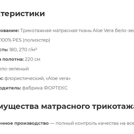
теристики
ование:
Трикотажная матрасная ткань Aloe Vera бело-з
100% PES (полиэстер)
ть:
180, 270 г/м²
 полотна:
220 см
ело-зеленый
к:
флористический, «Aloe vera»
одитель:
фабрика ФОРТЕКС
ущества матрасного трикотаж
енное производство
— полный контроль качества на все