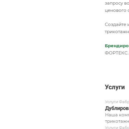
запросу в
ценового 
Создайте 
трикотажн
Брендиро
ФОРТЕКС.
Услуги
Услуги Фаб
Дублиров
Наша комп
трикотажн
Услуги Фаб