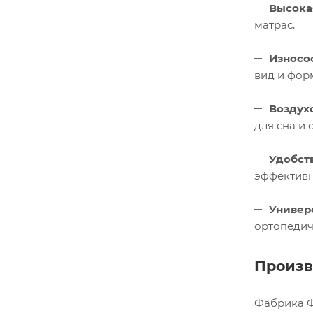
Высока
матрас.
Износо
вид и фор
Воздух
для сна и 
Удобст
эффективн
Универ
ортопедич
Произв
Фабрика Ф