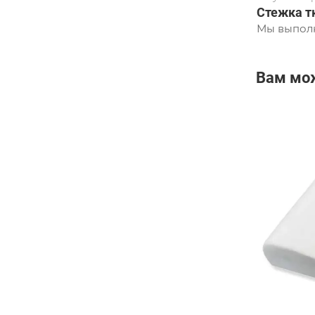
Стежка т
Мы выполн
Вам мо