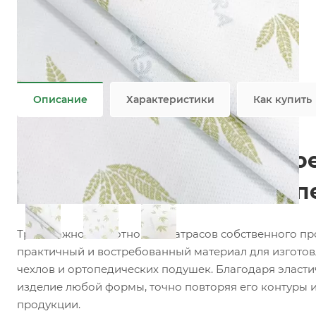
Характеристики
Коллекция
—
Флористический узор
Состав
—
100% PES
Плотность
—
180 гр/м2, 270 гр/м2
Все характеристики
Описание
Характеристики
Как купить
Матрасный трикотаж Aloe
ткань для матрасов, топ
Трикотажное полотно для матрасов собственного п
практичный и востребованный материал для изготов
чехлов и ортопедических подушек. Благодаря эласти
изделие любой формы, точно повторяя его контуры 
продукции.