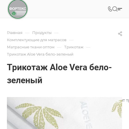
—
—
Главная
Продукты
—
Комплектующие для матрасов
—
—
Матрасные ткани оптом
Трикотаж
Трикотаж Aloe Vera бело-зеленый
Трикотаж Aloe Vera бело-
зеленый
Фабрика ФОРТЕКС производит широкий ассортимент тр
пошива чехлов.
Подробности