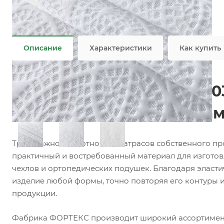
Состав
—
100% PES
Плотность
—
280 гр/м2
Все характеристики
Описание
Характеристики
Как купить
Матрасный трикотаж F00
матрасов, топперов и на
Трикотажное полотно для матрасов собственного п
практичный и востребованный материал для изготов
чехлов и ортопедических подушек. Благодаря эласти
изделие любой формы, точно повторяя его контуры 
продукции.
Фабрика ФОРТЕКС производит широкий ассортимент