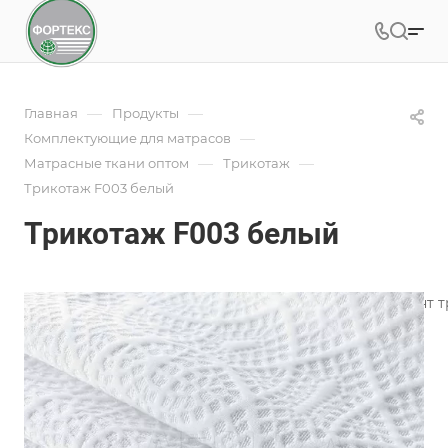
—
—
Главная
Продукты
—
Комплектующие для матрасов
—
—
Матрасные ткани оптом
Трикотаж
Трикотаж F003 белый
Трикотаж F003 белый
Фабрика ФОРТЕКС производит широкий ассортимент тр
пошива чехлов.
Подробности
Характеристики
Коллекция
—
Классика