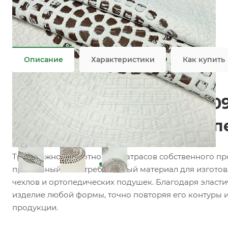
Состав
—
19% COT/81% PES
Плотность
—
400 гр/м2
Все характеристики
Описание
Характеристики
Как купить
Матрасный трикотаж F10
ткань для матрасов, топ
Трикотажное полотно для матрасов собственного п
практичный и востребованный материал для изготов
чехлов и ортопедических подушек. Благодаря эласти
изделие любой формы, точно повторяя его контуры 
продукции.