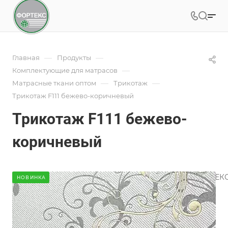
—
—
Главная
Продукты
—
Комплектующие для матрасов
—
—
Матрасные ткани оптом
Трикотаж
Трикотаж F111 бежево-коричневый
Трикотаж F111 бежево-
коричневый
Вязаный трикотаж для матрасов производства ФОРТЕК
НОВИНКА
характеристиками и разнообразием дизайнов.
Подробности
Характеристики
Коллекция
—
Эксклюзив/Классика