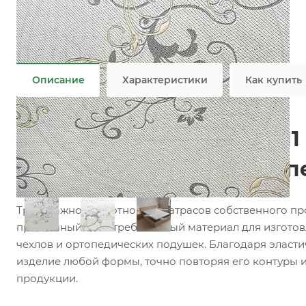
Состав
—
18% COT/82% PES
Плотность
—
380 гр/м2
Все характеристики
Описание
Характеристики
Как купить
Матрасный трикотаж F11
ткань для матрасов, топ
Трикотажное полотно для матрасов собственного п
практичный и востребованный материал для изготов
чехлов и ортопедических подушек. Благодаря эласти
изделие любой формы, точно повторяя его контуры 
продукции.