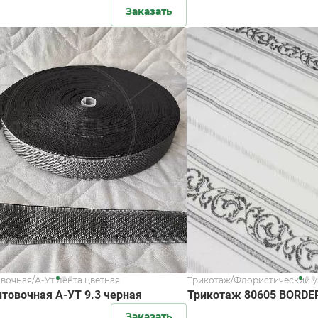
Заказать
вочная/А-Ут лента цветная
Трикотаж/Флористический у
нтовочная А-УТ 9.3 черная
Трикотаж 80605 BORDE
Заказать