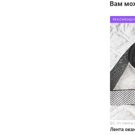
Вам мо
РЕКОМЕНДУ
БС-Ут лента 
Лента окан