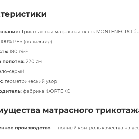
теристики
ование:
Трикотажная матрасная ткань MONTENEGRO б
100% PES (полиэстер)
ть:
180 г/м²
 полотна:
220 см
ело-серый
к:
геометрический узор
одитель:
фабрика ФОРТЕКС
ущества матрасного трикотаж
енное производство
— полный контроль качества на все