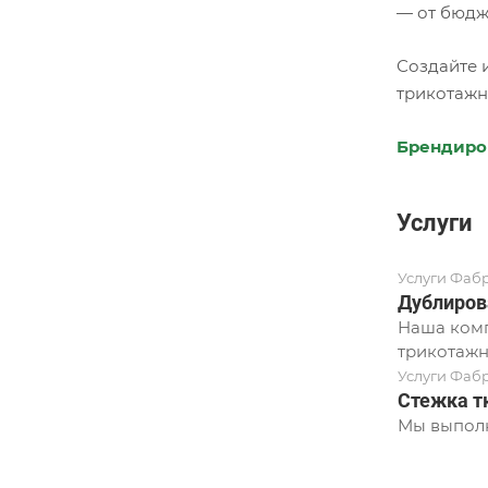
— от бюдж
Создайте 
трикотажн
Брендиро
Услуги
Услуги Фаб
Дублиров
Наша комп
трикотажн
Услуги Фаб
Стежка т
Мы выполн