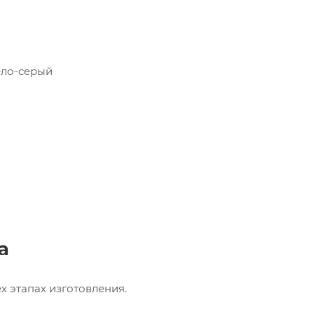
ело-серый
а
х этапах изготовления.