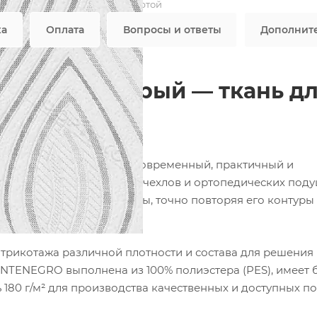
Не является публичной офертой
ка
Оплата
Вопросы и ответы
Дополнит
RO бело-серый — ткань д
ников
фабрики ФОРТЕКС — это современный, практичный и
наматрасников, защитных чехлов и ортопедических поду
гает изделие любой формы, точно повторяя его контуры
рикотажа различной плотности и состава для решения
NTENEGRO выполнена из 100% полиэстера (PES), имеет 
 180 г/м² для производства качественных и доступных по