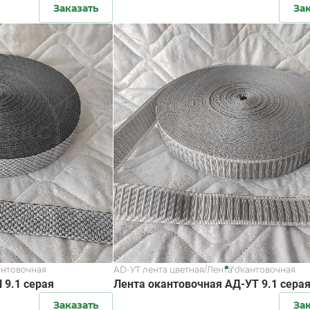
Заказать
За
антовочная
AD-УТ лента цветная/Лента окантовочная
 9.1 серая
Лента окантовочная АД-УТ 9.1 сера
Заказать
За