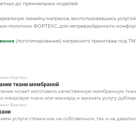
етных до премиальных моделей.
идеальную линейку матрасов, воспользовавшись услугой
ым полотном ФОРТЕКС, для непревзойденного комфорта
вание
(логотипирование) матрасного трикотажа под ТМ
рики Фортекс
ание ткани мембраной
ания может изготовить качественную мембранную ткань
о-махровую ткань или жаккард и заказать услугу дублир
рики Фортекс
кани
яем услуги стежки как на собственном, так и на давальч