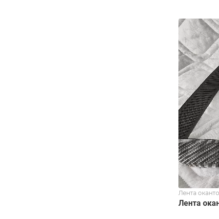
Лента оканто
Лента ока