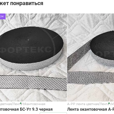
жет понравиться
ЕМ
цветная/Лента окантовочная
А-РР лента цветная/Лента о
товочная БС-Ут 9.3 черная
Лента окантовочная А-P