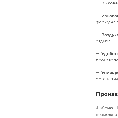
Высока
Износо
форму на 
Воздух
отдыха.
Удобст
производс
Универ
ортопедич
Произв
Фабрика Ф
возможно 