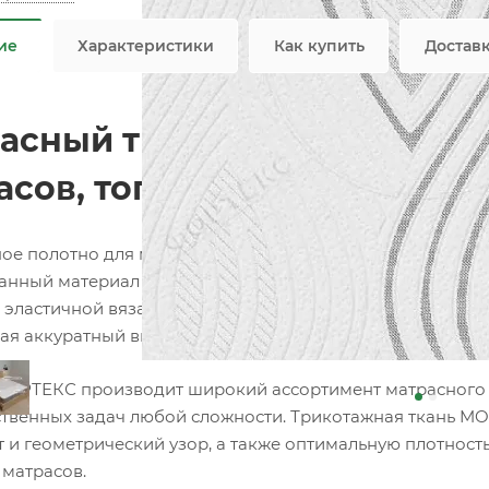
ие
Характеристики
Как купить
Достав
асный трикотаж MONTENEG
асов, топперов и наматрас
ое полотно для матрасов собственного производства 
анный материал для изготовления матрасов, топперов, 
 эластичной вязаной структуре материал идеально обле
ая аккуратный внешний вид готовой продукции.
ОРТЕКС производит широкий ассортимент матрасного т
твенных задач любой сложности. Трикотажная ткань MO
 и геометрический узор, а также оптимальную плотность
 матрасов.