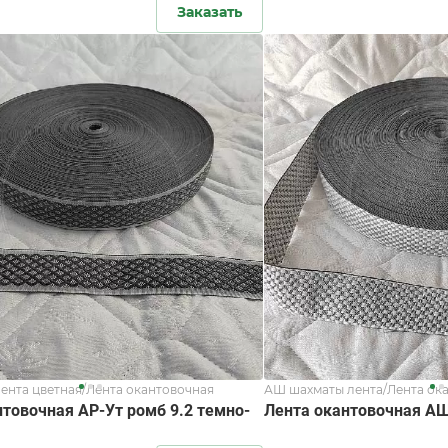
Заказать
ента цветная/Лента окантовочная
АШ шахматы лента/Лента ок
нтовочная АР-Ут ромб 9.2 темно-
Лента окантовочная АШ