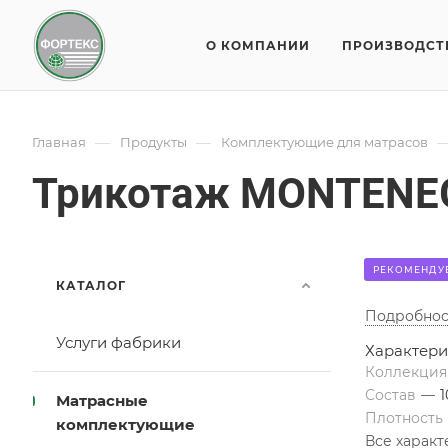
О КОМПАНИИ
ПРОИЗВОДСТ
—
—
Главная
Продукты
Комплектующие для матрасов
Трикотаж MONTENE
В ФОРТЕКС 
РЕКОМЕНДУ
КАТАЛОГ
Подробнос
Услуги фабрики
Характери
Коллекци
Состав
—
Матрасные
Плотность
комплектующие
Все харак