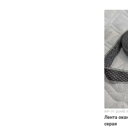
АР-Ут ромб л
Лента ока
серая