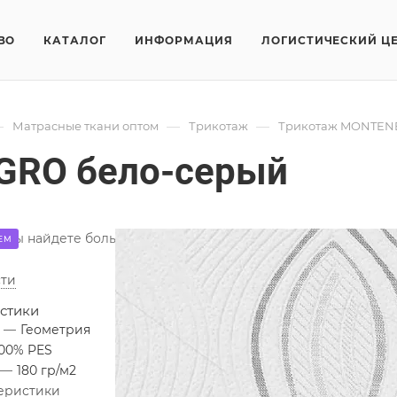
ВО
КАТАЛОГ
ИНФОРМАЦИЯ
ЛОГИСТИЧЕСКИЙ Ц
—
—
—
Матрасные ткани оптом
Трикотаж
Трикотаж MONTEN
GRO бело-серый
вы найдете большой выбор трикотажных натуральных и син
ЕМ
ти
стики
я
—
Геометрия
100% PES
—
180 гр/м2
теристики