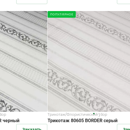
ПОПУЛЯРНОЕ
зор
Трикотаж/Флористический узор
R черный
Трикотаж 80605 BORDER серый
Заказать
За