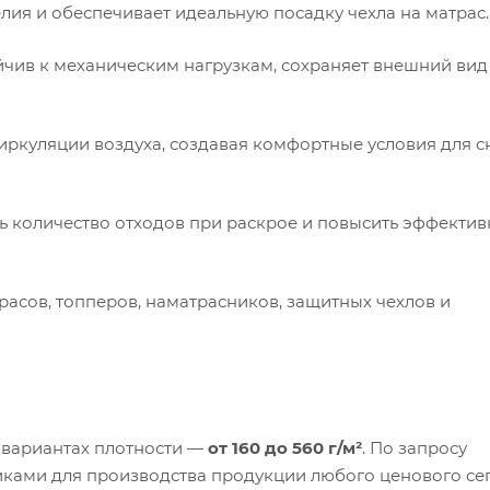
ия и обеспечивает идеальную посадку чехла на матрас.
йчив к механическим нагрузкам, сохраняет внешний вид
ркуляции воздуха, создавая комфортные условия для с
ь количество отходов при раскрое и повысить эффектив
асов, топперов, наматрасников, защитных чехлов и
 вариантах плотности —
от 160 до 560 г/м²
. По запросу
иками для производства продукции любого ценового се