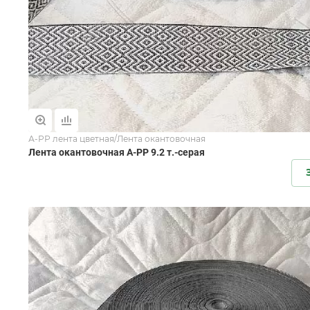
А-РР лента цветная/Лента окантовочная
Лента окантовочная А-PР 9.2 т.-серая