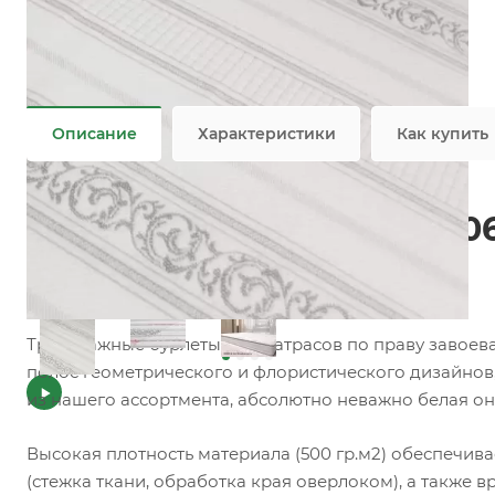
Коллекция
—
Флористический узор
Состав
—
100% PES
Плотность
—
500 гр/м2
Все характеристики
Описание
Характеристики
Как купить
Трикотажное полотно 80
матраса
Трикотажные бурлеты для матрасов по праву завоева
полос геометрического и флористического дизайнов
из нашего ассортмента, абсолютно неважно белая он
Высокая плотность материала (500 гр.м2) обеспечи
(стежка ткани, обработка края оверлоком), а также в