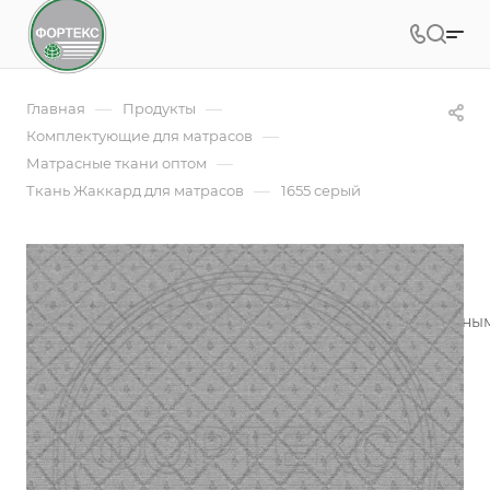
—
—
Главная
Продукты
—
Комплектующие для матрасов
—
Матрасные ткани оптом
—
Ткань Жаккард для матрасов
1655 серый
1655 серый
Жаккардовое полотно - это ткань с красивым рельефны
производителей матрасов
Подробности
Заказать