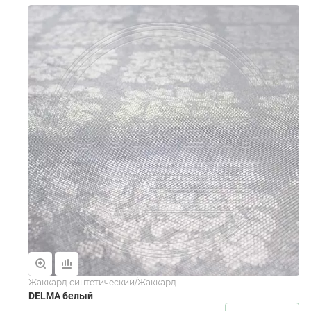
Жаккард синтетический/Жаккард
DELMA белый