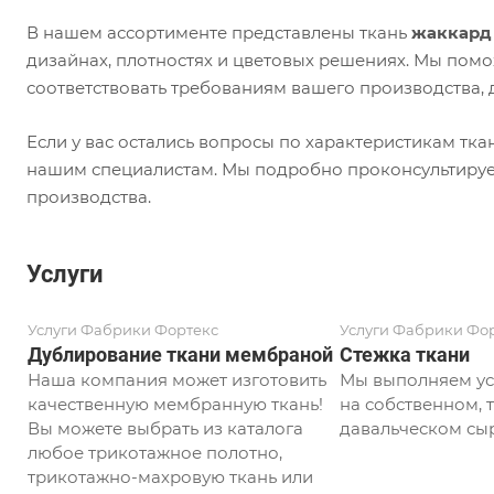
В нашем ассортименте представлены ткань
жаккард
дизайнах, плотностях и цветовых решениях. Мы пом
соответствовать требованиям вашего производства,
Если у вас остались вопросы по характеристикам тк
нашим специалистам. Мы подробно проконсультиру
производства.
Услуги
Услуги Фабрики Фортекс
Услуги Фабрики Фо
Дублирование ткани мембраной
Стежка ткани
Наша компания может изготовить
Мы выполняем ус
качественную мембранную ткань!
на собственном, т
Вы можете выбрать из каталога
давальческом сыр
любое трикотажное полотно,
трикотажно-махровую ткань или