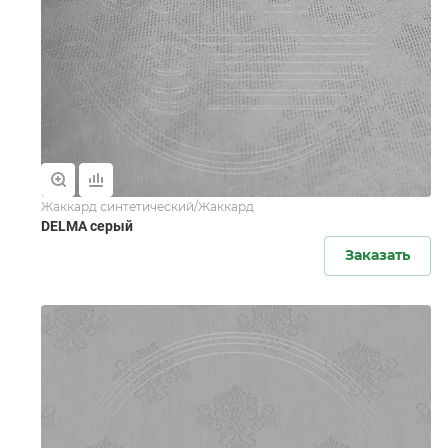
Жаккард синтетический/Жаккард
DELMA серый
Заказать