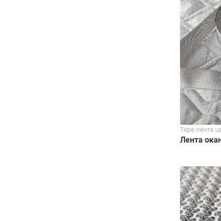
Tape лента ц
Лента окан