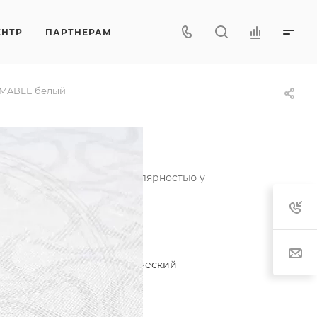
ЕНТР
ПАРТНЕРАМ
MABLE белый
ользуется неизменной популярностью у
актеристики
егория
—
Жаккард синтетический
лекция
—
Геометрия
тав
—
65.5%PES/33.5%PP
характеристики