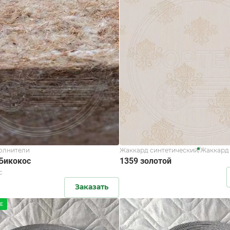
олнители
Жаккард синтетический/Жаккард
Бикокос
1359 золотой
с
Заказать
Е