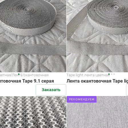
ветная/Лента окантовочная
Tape light лента цветная
товочная Tape 9.1 серая
Лента окантовочная Tape lig
Заказать
РЕКОМЕНДУЕМ