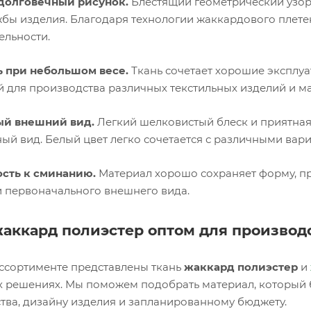
долговечный рисунок.
Блестящий геометрический узор
жбы изделия. Благодаря технологии жаккардового плетен
ельности.
 при небольшом весе.
Ткань сочетает хорошие эксплуа
й для производства различных текстильных изделий и ма
ый внешний вид.
Легкий шелковистый блеск и приятная
ый вид. Белый цвет легко сочетается с различными вар
сть к сминанию.
Материал хорошо сохраняет форму, пр
и первоначального внешнего вида.
жаккард полиэстер оптом для производ
ссортименте представлены ткань
жаккард полиэстер
и
х решениях. Мы поможем подобрать материал, который 
тва, дизайну изделия и запланированному бюджету.