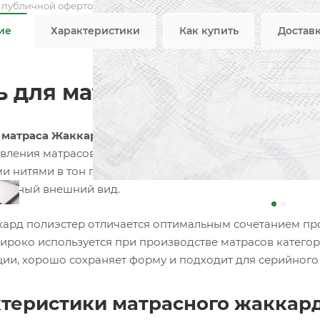
я публичной офертой
ие
Характеристики
Как купить
Достав
ь для матраса Жаккард по
я матраса Жаккард полиэстер MABLE белый
— практичн
овления матрасов и защитных матрасных чехлов. Благод
и нитями в тон полотна, ткань выглядит аккуратно и с
ельный внешний вид.
кард полиэстер отличается оптимальным сочетанием про
ироко используется при производстве матрасов категор
ции, хорошо сохраняет форму и подходит для серийного
теристики матрасного жаккар