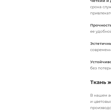
Четкий и 
срока слу
привлекат
Прочность
ее удобно
Эстетичн
современн
Устойчиво
без потер
Ткань 
В нашем а
и цветовы
производс