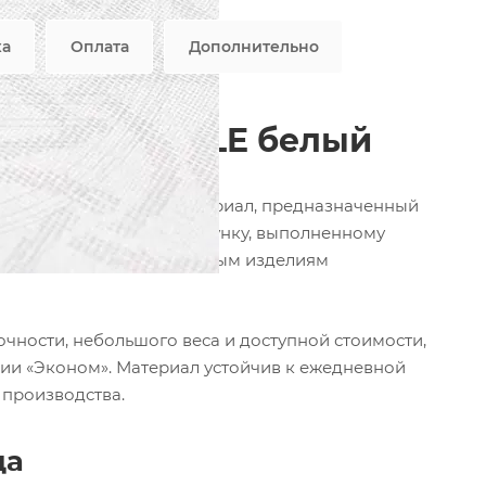
ка
Оплата
Дополнительно
лиэстер MABLE белый
ый и экономичный материал, предназначенный
аря геометрическому рисунку, выполненному
овременно, придавая готовым изделиям
чности, небольшого веса и доступной стоимости,
ии «Эконом». Материал устойчив к ежедневной
 производства.
да