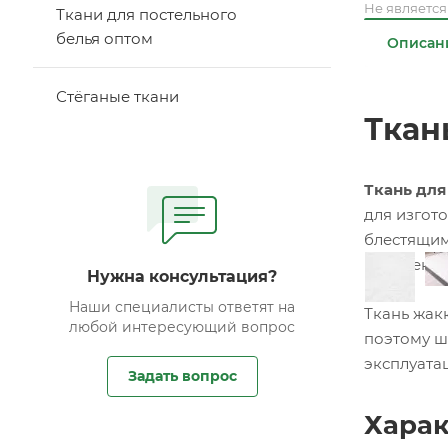
Не являетс
Ткани для постельного
белья оптом
Описан
Стёганые ткани
Ткан
Ткань дл
для изгот
блестящим
привлекат
Нужна консультация?
Наши специалисты ответят на
Ткань жак
любой интересующий вопрос
поэтому ш
эксплуата
Задать вопрос
Харак