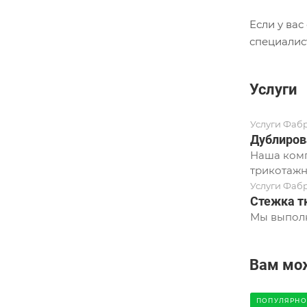
Если у ва
специалис
Услуги
Услуги Фаб
Дублиров
Наша комп
трикотажн
Услуги Фаб
Стежка т
Мы выполн
Вам мо
ПОПУЛЯРНО