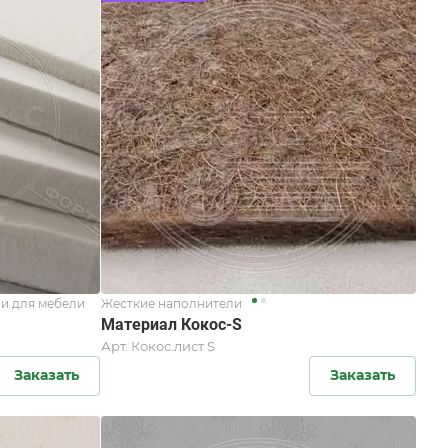
и для мебели
Жесткие наполнители
Материал Кокос-S
Арт.
Кокос.лист S
Заказать
Заказать