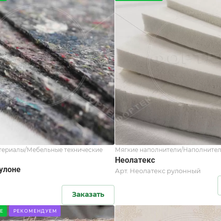
териалы/Мебельные технические
Мягкие наполнители/Наполнител
Неолатекс
рулоне
Арт.
Неолатекс рулонный
Заказать
Е
РЕКОМЕНДУЕМ