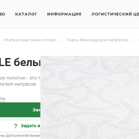
ВО
КАТАЛОГ
ИНФОРМАЦИЯ
ЛОГИСТИЧЕСКИЙ Ц
—
—
—
Матрасные ткани оптом
Ткань Жаккард для матрасов
LE белый
е полотно - это ткань с красивым рельефным рисунком, п
телей матрасов
ти
Хар
Заказать
Кат
Кол
Задать вопрос
Сос
ны дополнительные опции
Все 