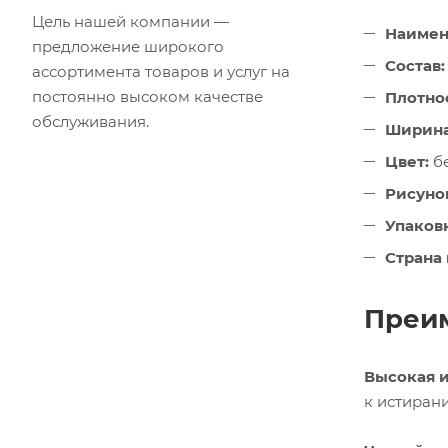
Цель нашей компании —
Наимен
предложение широкого
Состав:
ассортимента товаров и услуг на
постоянно высоком качестве
Плотнос
обслуживания.
Ширина
Цвет:
б
Рисуно
Упаковк
Страна
Преим
Высокая и
к истиран