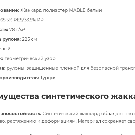
ование:
Жаккард полиэстер MABLE белый
65.5% PES/33.5% PP
ть:
78 г/м²
 рулона:
225 см
елый
к:
геометрический узор
а:
рулоны, защищенные пленкой для безопасной транс
 производитель:
Турция
ущества синтетического жакк
зносостойкость.
Синтетический жаккард обладает плотн
ию, растяжению и деформациям. Материал сохраняет сво