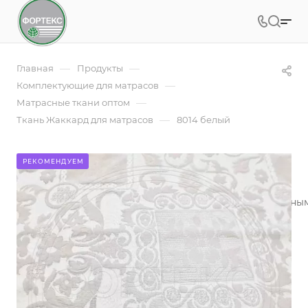
—
—
Главная
Продукты
—
Комплектующие для матрасов
—
Матрасные ткани оптом
—
Ткань Жаккард для матрасов
8014 белый
8014 белый
РЕКОМЕНДУЕМ
Жаккардовое полотно - это ткань с красивым рельефны
производителей матрасов
Подробности
Заказать