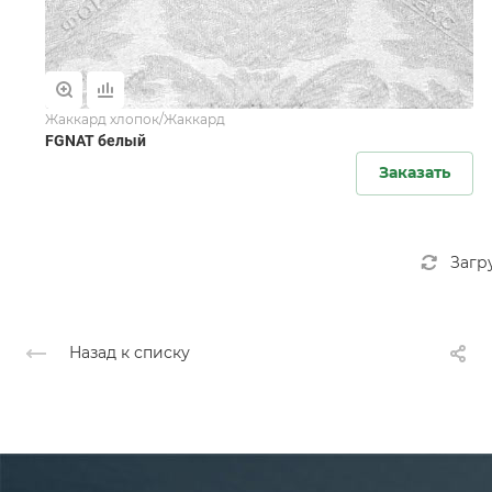
Жаккард хлопок/Жаккард
FGNAT белый
Заказать
Загр
Назад к списку