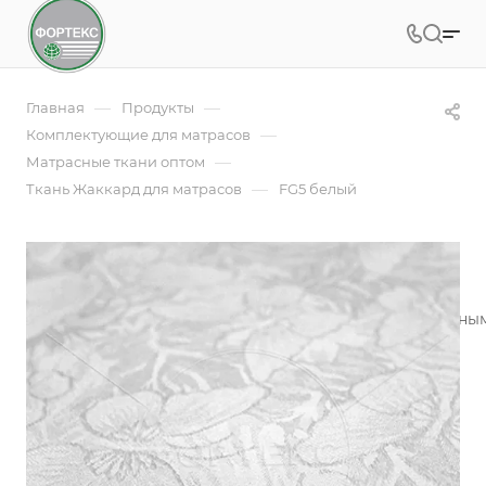
—
—
Главная
Продукты
—
Комплектующие для матрасов
—
Матрасные ткани оптом
—
Ткань Жаккард для матрасов
FG5 белый
FG5 белый
Жаккардовое полотно - это ткань с красивым рельефны
производителей матрасов
Подробности
Заказать