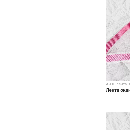
А-ОС лента 
Лента ока