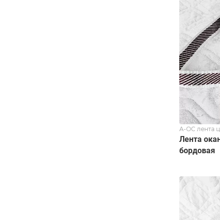
А-ОС лента 
Лента ока
бордовая