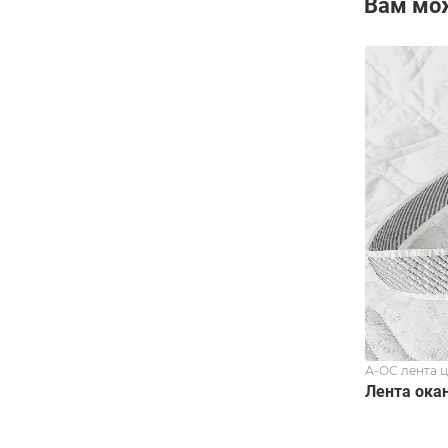
Вам мо
А-ОС лента 
Лента ока