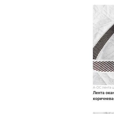
А-ОС лента 
Лента ока
коричнева