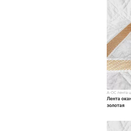
А-ОС лента 
Лента ока
золотая