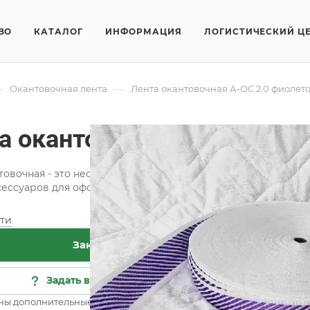
ВО
КАТАЛОГ
ИНФОРМАЦИЯ
ЛОГИСТИЧЕСКИЙ Ц
—
—
Окантовочная лента
Лента окантовочная А-ОС 2.0 фиолет
а окантовочная А-ОС 2.0 
товочная - это необходимая составляющая при изготовлени
сессуаров для оформления интерьера.
ти
Хар
Заказать
Кат
Сос
Задать вопрос
Цве
ны дополнительные опции
Все 