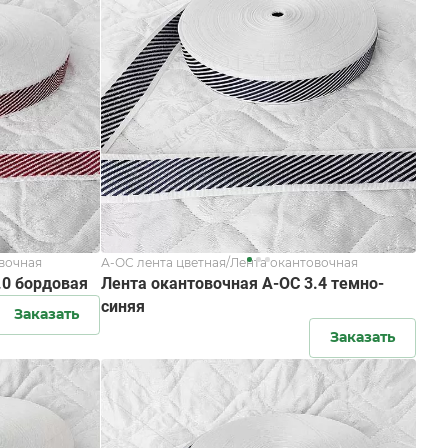
овочная
А-ОС лента цветная/Лента окантовочная
.0 бордовая
Лента окантовочная А-ОС 3.4 темно-
синяя
Заказать
Заказать