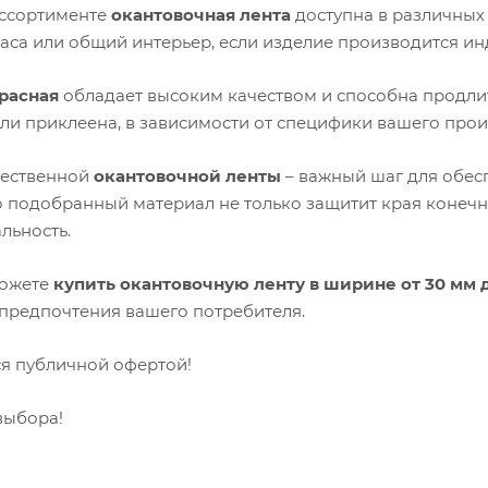
ссортименте
окантовочная лента
доступна в различных 
раса или общий интерьер, если изделие производится ин
расная
обладает высоким качеством и способна продлит
ли приклеена, в зависимости от специфики вашего прои
чественной
окантовочной ленты
– важный шаг для обесп
 подобранный материал не только защитит края конечно
льность.
можете
купить окантовочную ленту в ширине от 30 мм 
 предпочтения вашего потребителя.
ся публичной офертой!
выбора!