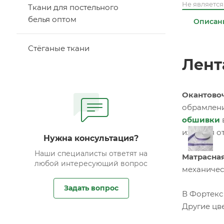
Не являетс
Ткани для постельного
белья оптом
Описан
Стёганые ткани
Лент
Окантовоч
обрамлени
обшивки
изделия о
Нужна консультация?
Наши специалисты ответят на
Матрасная
любой интересующий вопрос
механичес
Задать вопрос
В Фортекс
Другие цве