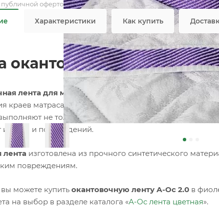
я публичной офертой
ие
Характеристики
Как купить
Достав
а окантовочная цветная A-О
ная лента для матрасов
– это специализированный тек
я краев матраса, придавая ему завершенный и аккурат
выполняют не только эстетическую функцию, но и практи
т износа и повреждений.
 лента
изготовлена из прочного синтетического материа
ким повреждениям.
 вы можете купить
окантовочную ленту А-Ос 2.0
в фиол
та на выбор в разделе каталога «
А-Ос лента цветная
».