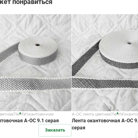
жет понравиться
цветная/Лента окантовочная
А-ОС лента цветная/Лента окант
нтовочная А-ОС 9.1 серая
Лента окантовочная А-ОС 9
серая
Заказать