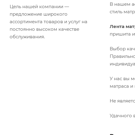
В нашем а
Цель нашей компании —
стиль мат
предложение широкого
ассортимента товаров и услуг на
Лента мат
постоянно высоком качестве
пришита и
обслуживания.
Выбор ка
Правильно
индивидуа
У нас вы 
матраса и
Не являет
Удачного 