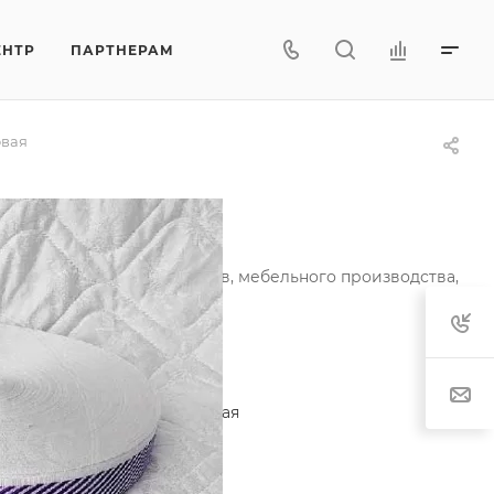
ЕНТР
ПАРТНЕРАМ
овая
фиолетовая
и ортопедических матрасов, мебельного производства,
актеристики
егория
—
Лента окантовочная
тав
—
80% п/э, 20% п/п
т рисунка
—
фиолетовый
характеристики