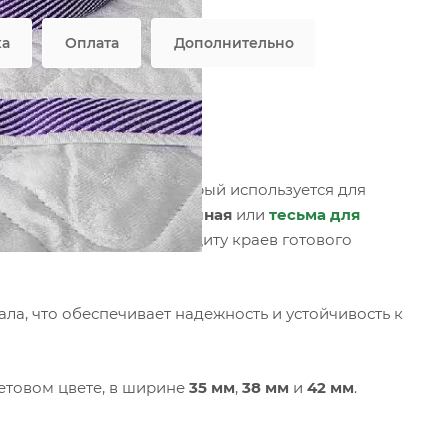
ка
Оплата
Дополнительно
с 2.0
стильный материал, который используется для
ный вид.
Лента окантовочная
или
тесьма для
ческую, обеспечивая защиту краев готового
ла, что обеспечивает надежность и устойчивость к
етовом цвете, в ширине
35 мм
,
38 мм
и
42 мм
.