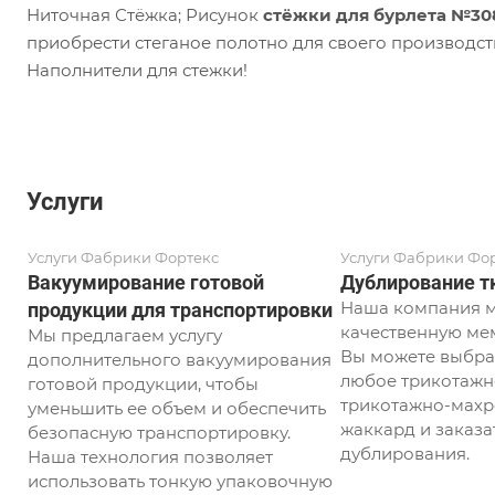
Ниточная Стёжка; Рисунок
стёжки для бурлета №3
приобрести стеганое полотно для своего производст
Наполнители для стежки!
Услуги
Услуги Фабрики Фортекс
Услуги Фабрики Фо
Вакуумирование готовой
Дублирование т
Наша компания м
продукции для транспортировки
качественную ме
Мы предлагаем услугу
Вы можете выбрат
дополнительного вакуумирования
любое трикотажн
готовой продукции, чтобы
трикотажно-махр
уменьшить ее объем и обеспечить
жаккард и заказат
безопасную транспортировку.
дублирования.
Наша технология позволяет
использовать тонкую упаковочную