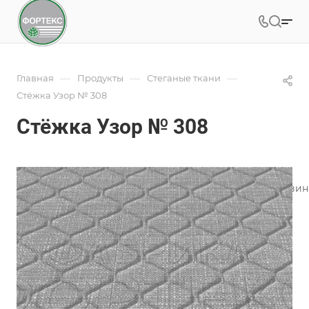
—
—
—
Главная
Продукты
Стеганые ткани
Стёжка Узор № 308
Стёжка Узор № 308
Арт.
308
Данный вид стёжки предназначен для бурлета (боковин
для бурлетной стёжки считается Рогожка.
Подробности
Характеристики
Категория
—
Стежка мелкий рисунок
Тип рисунка
—
Супер мелкий
Рапорт рисунка, мм
—
50x75