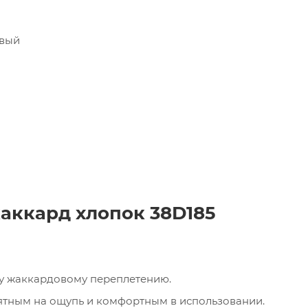
евый
аккард хлопок 38D185
му жаккардовому переплетению.
ятным на ощупь и комфортным в использовании.