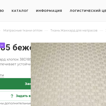
ВО
КАТАЛОГ
ИНФОРМАЦИЯ
ЛОГИСТИЧЕСКИЙ Ц
—
—
—
Матрасные ткани оптом
Ткань Жаккард для матрасов
185 бежевый
ЕМ
ард хлопок 38D185 бежевый отличается оригинальностью ф
печивает устойчивость материала жаккард хлопок к дефор
ти
Хар
Заказать
Кат
Кол
Задать вопрос
Сос
ны дополнительные опции
Все 