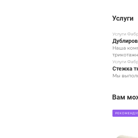
Услуги
Услуги Фаб
Дублиров
Наша комп
трикотажн
Услуги Фаб
Стежка т
Мы выполн
Вам мо
РЕКОМЕНДУ