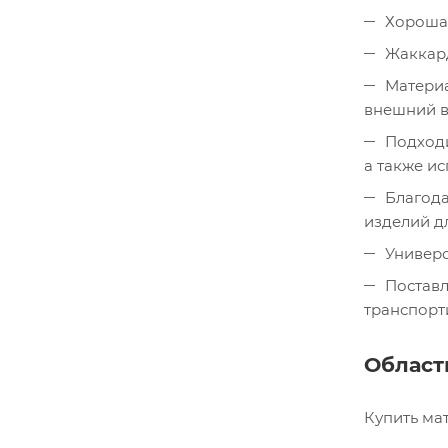
Хорошая
Жаккард
Материа
внешний в
Подходи
а также ис
Благода
изделий д
Универс
Поставл
транспорт
Област
Купить ма