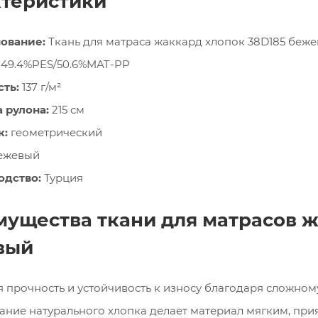
теристики
ование:
Ткань для матраса жаккард хлопок 38D185 беж
49.4%PES/50.6%MAT-PP
ть:
137 г/м²
 рулона:
215 см
к:
геометрический
ежевый
одство:
Турция
ущества ткани для матрасов ж
вый
 прочность и устойчивость к износу благодаря сложно
ние натурального хлопка делает материал мягким, при