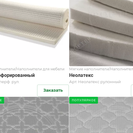
лнители/Наполнители для мебели
Мягкие наполнители/Наполнител
рфорированный
Неолатекс
перф. рул.
Арт.
Неолатекс рулонный
Заказать
Е
ПОПУЛЯРНОЕ