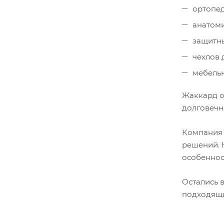
ортопед
анатоми
защитны
чехлов 
мебельн
Жаккард о
долговечн
Компани
решений. 
особеннос
Остались 
подходящи