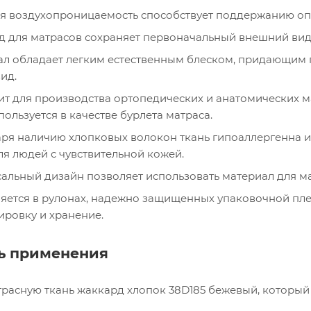
 воздухопроницаемость способствует поддержанию оп
 для матрасов сохраняет первоначальный внешний вид,
л обладает легким естественным блеском, придающим 
ид.
т для производства ортопедических и анатомических м
пользуется в качестве бурлета матраса.
ря наличию хлопковых волокон ткань гипоаллергенна и 
ля людей с чувствительной кожей.
альный дизайн позволяет использовать материал для ма
яется в рулонах, надежно защищенных упаковочной пле
ировку и хранение.
ь применения
трасную ткань жаккард хлопок 38D185 бежевый, который