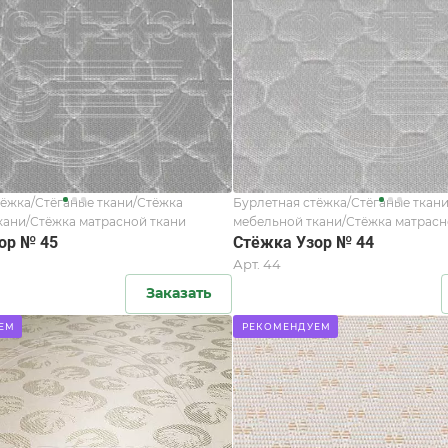
тёжка/Стёганые ткани/Стёжка
Бурлетная стёжка/Стёганые ткан
кани/Стёжка матрасной ткани
мебельной ткани/Стёжка матрасн
ор № 45
Стёжка Узор № 44
Арт.
44
Заказать
ЕМ
РЕКОМЕНДУЕМ