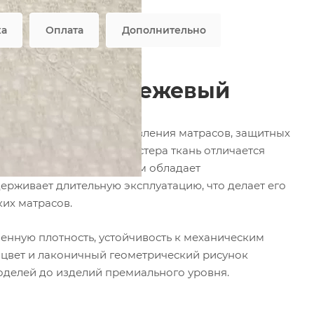
ка
Оплата
Дополнительно
пок 38D185 бежевый
твенная ткань для изготовления матрасов, защитных
рального хлопка и полиэстера ткань отличается
 Матрасный жаккард оптом обладает
рживает длительную эксплуатацию, что делает его
их матрасов.
нную плотность, устойчивость к механическим
 цвет и лаконичный геометрический рисунок
оделей до изделий премиального уровня.