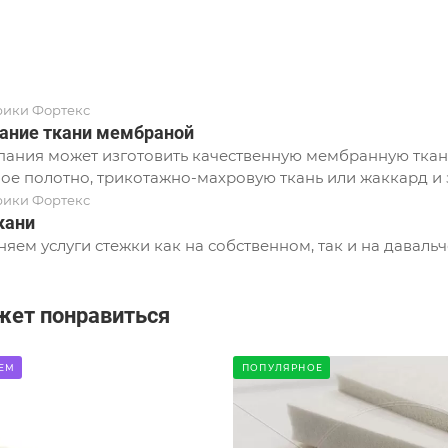
рики Фортекс
ание ткани мембраной
ания может изготовить качественную мембранную ткань
ое полотно, трикотажно-махровую ткань или жаккард и з
рики Фортекс
кани
яем услуги стежки как на собственном, так и на давальч
жет понравиться
ЕМ
ПОПУЛЯРНОЕ