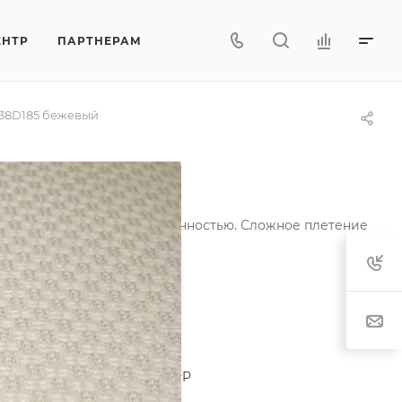
ЕНТР
ПАРТНЕРАМ
38D185 бежевый
актуры узора и особой прочностью. Сложное плетение
мации и износу.
актеристики
егория
—
Жаккард хлопок
лекция
—
Геометрия
тав
—
49.4%PES/50.6%MAT-PP
характеристики