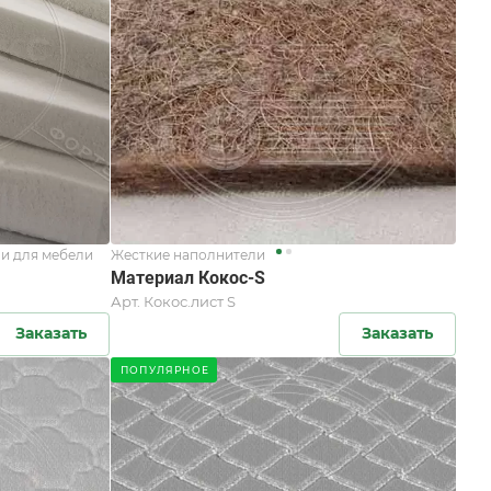
и для мебели
Жесткие наполнители
Материал Кокос-S
Арт.
Кокос.лист S
Заказать
Заказать
ПОПУЛЯРНОЕ