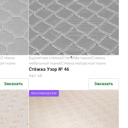
и/Стёжка
Бурлетная стёжка/Стёганые ткани/Стёжка
ой ткани
мебельной ткани/Стёжка матрасной ткани
Стёжка Узор № 46
Арт.
46
Заказать
Заказать
РЕКОМЕНДУЕМ