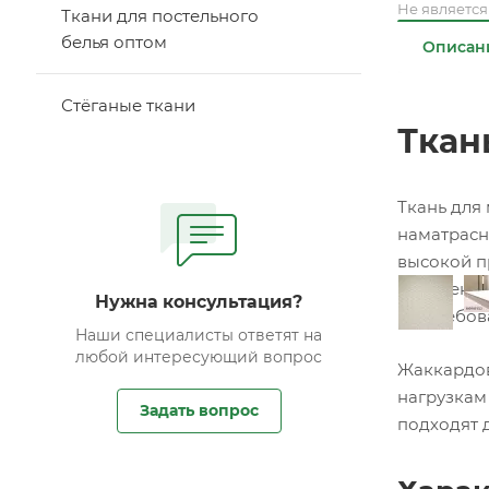
Не являетс
Ткани для постельного
белья оптом
Описан
Стёганые ткани
Ткан
Ткань для
наматрасн
высокой п
привлекат
Нужна консультация?
востребов
Наши специалисты ответят на
любой интересующий вопрос
Жаккардов
нагрузкам
Задать вопрос
подходят 