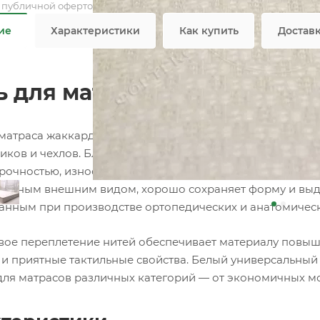
я публичной офертой
ие
Характеристики
Как купить
Достав
ь для матраса жаккард хло
 матраса жаккард хлопок 38D185 бежевый оптом — качес
иков и чехлов. Благодаря оптимальному сочетанию нату
рочностью, износостойкостью и комфортной текстурой.
ельным внешним видом, хорошо сохраняет форму и выде
анным при производстве ортопедических и анатомическ
ое переплетение нитей обеспечивает материалу повыше
 и приятные тактильные свойства. Белый универсальный
для матрасов различных категорий — от экономичных м