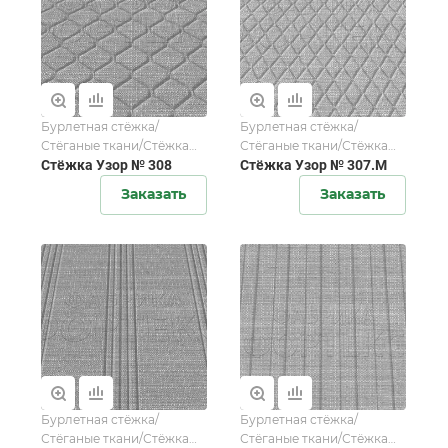
Бурлетная стёжка/
Бурлетная стёжка/
Стёганые ткани/Стёжка
Стёганые ткани/Стёжка
мебельной ткани/Стёжка
Стёжка Узор № 308
мебельной ткани/Стёжка
Стёжка Узор № 307.М
матрасной ткани
матрасной ткани
Заказать
Заказать
Бурлетная стёжка/
Бурлетная стёжка/
Стёганые ткани/Стёжка
Стёганые ткани/Стёжка