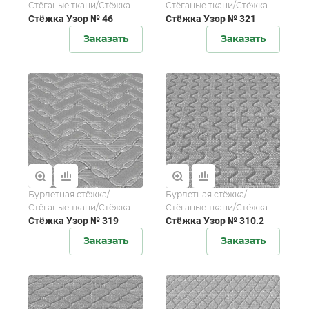
Стёганые ткани/Стёжка
Стёганые ткани/Стёжка
мебельной ткани/Стёжка
Стёжка Узор № 46
мебельной ткани/Стёжка
Стёжка Узор № 321
матрасной ткани
матрасной ткани
Заказать
Заказать
Бурлетная стёжка/
Бурлетная стёжка/
Стёганые ткани/Стёжка
Стёганые ткани/Стёжка
мебельной ткани/Стёжка
Стёжка Узор № 319
мебельной ткани/Стёжка
Стёжка Узор № 310.2
матрасной ткани
матрасной ткани
Заказать
Заказать