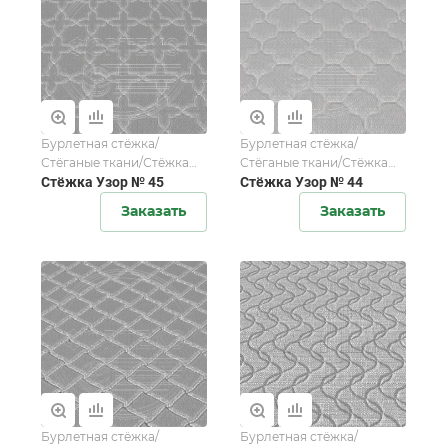
Бурлетная стёжка/
Бурлетная стёжка/
Стёганые ткани/Стёжка
Стёганые ткани/Стёжка
мебельной ткани/Стёжка
Стёжка Узор № 45
мебельной ткани/Стёжка
Стёжка Узор № 44
матрасной ткани
матрасной ткани
Заказать
Заказать
Бурлетная стёжка/
Бурлетная стёжка/