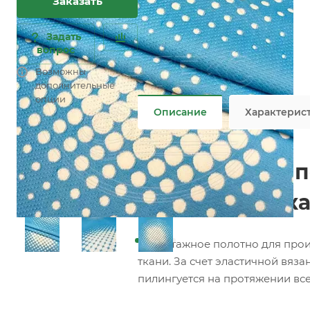
Заказать
Характеристики
Состав
—
100% PES
Плотность
—
400 гр/м2
Задать
Ширина рулона
—
230 см
вопрос
Все характеристики
Возможны
Не является публичной офертой
дополнительные
опции
Описание
Характерис
Трикотажное по
(Матрасная тка
Трикотажное полотно для прои
ткани. За счет эластичной вяз
пилингуется на протяжении все