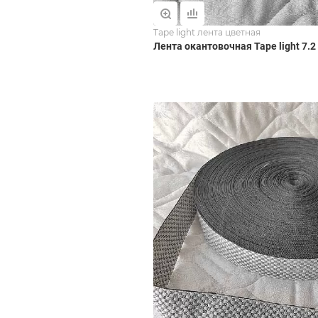
Tape light лента цветная
Лента окантовочная Tape light 7.