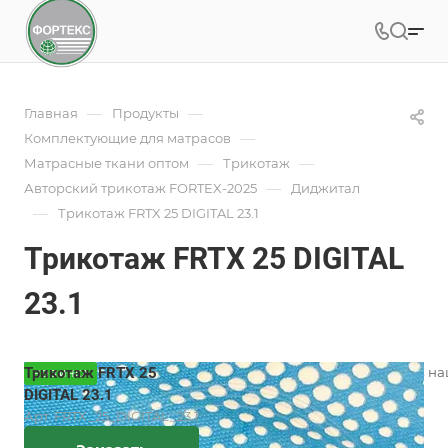
—
—
Главная
Продукты
—
Комплектующие для матрасов
—
—
Матрасные ткани оптом
Трикотаж
—
Авторский трикотаж FORTEX-2025
Диджитал
—
Трикотаж FRTX 25 DIGITAL 23.1
Трикотаж FRTX 25 DIGITAL
23.1
Трикотаж FRTX 25
Вязаный трикотаж для матрасов на
НОВИНКА
разнообразием дизайнов.
DIGITAL 23.1
Подробности
Арт.
FRTX_25_DIGITAL_23.1