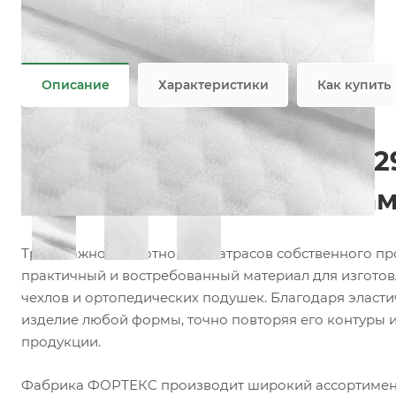
Состав
—
100% PES, 31% VISC/67% PES
Плотность
—
250 гр/м2, 350 гр/м2
Все характеристики
Описание
Характеристики
Как купить
Матрасный трикотаж F02
матрасов, топперов и на
Трикотажное полотно для матрасов собственного п
практичный и востребованный материал для изготов
чехлов и ортопедических подушек. Благодаря эласти
изделие любой формы, точно повторяя его контуры 
продукции.
Фабрика ФОРТЕКС производит широкий ассортимент