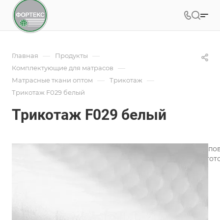
—
—
Главная
Продукты
—
Комплектующие для матрасов
—
—
Матрасные ткани оптом
Трикотаж
Трикотаж F029 белый
Трикотаж F029 белый
Трикотаж для матрасов является одним из лучших типо
широкий ассортимент трикотажного полотна для изгото
Подробности
Характеристики
Коллекция
—
Геометрия