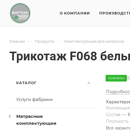
О КОМПАНИИ
ПРОИЗВОДСТ
—
—
Главная
Продукты
Комплектующие для матрасов
Трикотаж F068 бел
В ФОРТЕКС 
НОВИНКА
КАТАЛОГ
Подробнос
Услуги фабрики
Характери
Коллекци
Состав
—
Матрасные
Плотность
комплектующие
Все харак