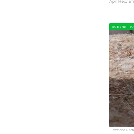
Арт.
Неолат
ПОПУЛЯРНО
Жесткие нап