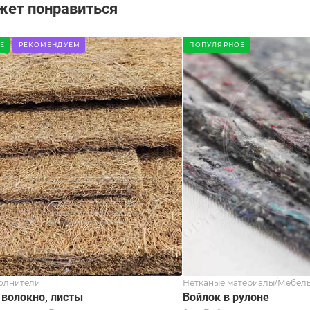
жет понравиться
Е
РЕКОМЕНДУЕМ
ПОПУЛЯРНОЕ
олнители
Нетканые материалы/Мебель
 волокно, листы
Войлок в рулоне