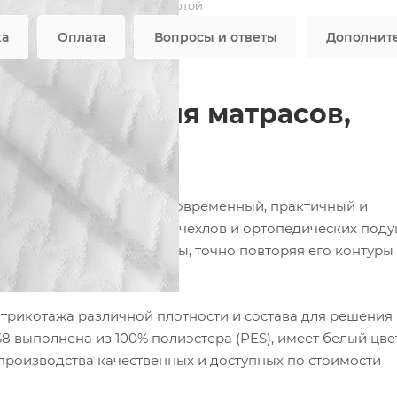
Не является публичной офертой
ка
Оплата
Вопросы и ответы
Дополнит
 — ткань для матрасов,
фабрики ФОРТЕКС — это современный, практичный и
наматрасников, защитных чехлов и ортопедических поду
гает изделие любой формы, точно повторяя его контуры
рикотажа различной плотности и состава для решения
 выполнена из 100% полиэстера (PES), имеет белый цве
 производства качественных и доступных по стоимости