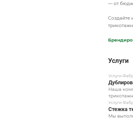
— от бюдж
Создайте 
трикотажн
Брендиро
Услуги
Услуги Фаб
Дублиров
Наша комп
трикотажн
Услуги Фаб
Стежка т
Мы выполн