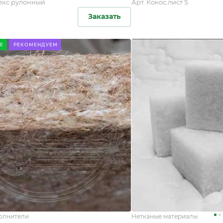
екс рулонный
Арт.
Кокос.лист S
Заказать
Е
РЕКОМЕНДУЕМ
олнители
Нетканые материалы