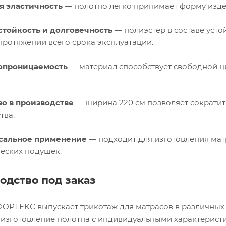
я эластичность
— полотно легко принимает форму издел
стойкость и долговечность
— полиэстер в составе усто
протяжении всего срока эксплуатации.
опроницаемость
— материал способствует свободной ци
во в производстве
— ширина 220 см позволяет сократит
тва.
сальное применение
— подходит для изготовления матр
еских подушек.
одство под заказ
ОРТЕКС выпускает трикотаж для матрасов в различных
изготовление полотна с индивидуальными характерист