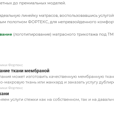
етных до премиальных моделей.
идеальную линейку матрасов, воспользовавшись услугой
ым полотном ФОРТЕКС, для непревзойденного комфорта
вание
(логотипирование) матрасного трикотажа под ТМ
рики Фортекс
ание ткани мембраной
ания может изготовить качественную мембранную ткань
о-махровую ткань или жаккард и заказать услугу дублир
рики Фортекс
кани
яем услуги стежки как на собственном, так и на давальч