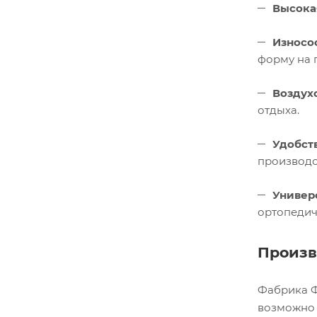
Высока
Износо
форму на 
Воздух
отдыха.
Удобст
производс
Универ
ортопедич
Произв
Фабрика Ф
возможно 