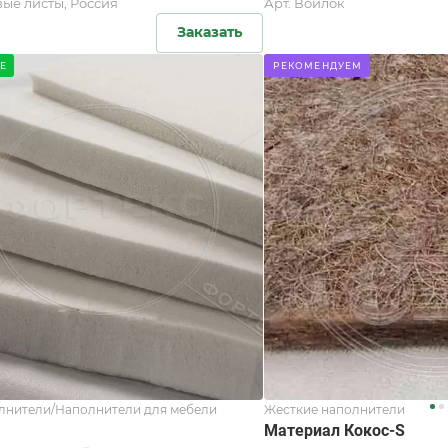
ые листы, Россия
Арт.
Войлок
Заказать
Е
РЕКОМЕНДУЕМ
лнители/Наполнители для мебели
Жесткие наполнители
Материал Кокос-S