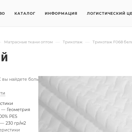
ВО
КАТАЛОГ
ИНФОРМАЦИЯ
ЛОГИСТИЧЕСКИЙ Ц
—
—
—
Матрасные ткани оптом
Трикотаж
Трикотаж F068 бе
ый
вы найдете большой выбор трикотажных натуральных и син
ти
стики
я
—
Геометрия
100% PES
—
230 гр/м2
теристики