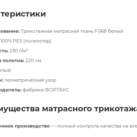
теристики
ование:
Трикотажная матрасная ткань F068 белый
100% PES (полиэстер)
ть:
230 г/м²
 полотна:
220 см
елый
к:
геометрический узор
одитель:
фабрика ФОРТЕКС
ущества матрасного трикотаж
енное производство
— полный контроль качества на все