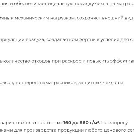
ия и обеспечивает идеальную посадку чехла на матрас.
йчив к механическим нагрузкам, сохраняет внешний вид
ркуляции воздуха, создавая комфортные условия для с
ь количество отходов при раскрое и повысить эффектив
асов, топперов, наматрасников, защитных чехлов и
 вариантах плотности —
от 160 до 560 г/м²
. По запросу
иками для производства продукции любого ценового се