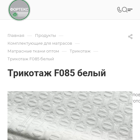
—
—
Главная
Продукты
—
Комплектующие для матрасов
—
—
Матрасные ткани оптом
Трикотаж
Трикотаж F085 белый
Трикотаж F085 белый
Трикотаж для матрасов является одним из лучших типо
широкий ассортимент трикотажного полотна для изгото
Подробности
Характеристики
Коллекция
—
Геометрия