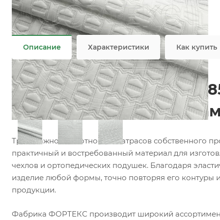
Состав
—
3% EL/97% PES
Плотность
—
400 гр/м2
Все характеристики
Описание
Характеристики
Как купить
Матрасный трикотаж F08
матрасов, топперов и на
Трикотажное полотно для матрасов собственного п
практичный и востребованный материал для изготов
чехлов и ортопедических подушек. Благодаря эласти
изделие любой формы, точно повторяя его контуры 
продукции.
Фабрика ФОРТЕКС производит широкий ассортимент