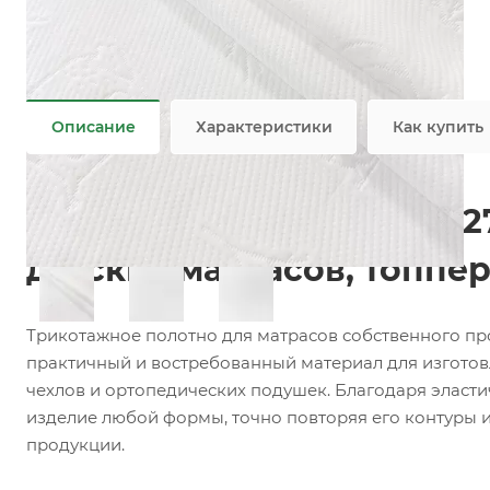
Состав
—
100% PES, 41% VISC/59% PES
Плотность
—
180 гр/м2, 250 гр/м2
Все характеристики
Описание
Характеристики
Как купить
Матрасный трикотаж F02
детских матрасов, топпе
Трикотажное полотно для матрасов собственного п
практичный и востребованный материал для изготов
чехлов и ортопедических подушек. Благодаря эласти
изделие любой формы, точно повторяя его контуры 
продукции.