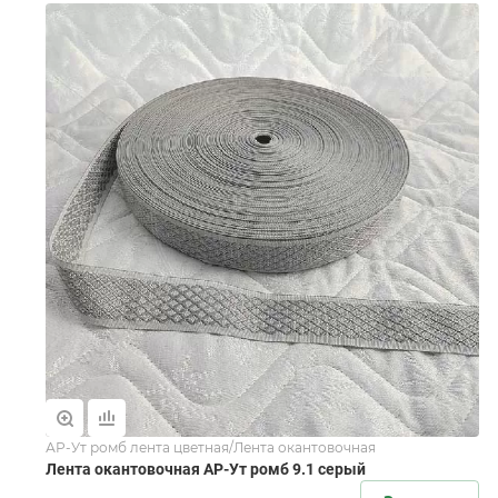
АР-Ут ромб лента цветная/Лента окантовочная
Лента окантовочная АР-Ут ромб 9.1 серый