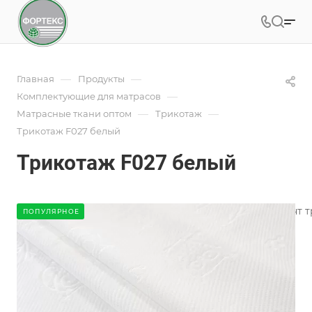
—
—
Главная
Продукты
—
Комплектующие для матрасов
—
—
Матрасные ткани оптом
Трикотаж
Трикотаж F027 белый
Трикотаж F027 белый
Фабрика ФОРТЕКС производит широкий ассортимент тр
ПОПУЛЯРНОЕ
пошива чехлов.
Подробности
Характеристики
Коллекция
—
Детские