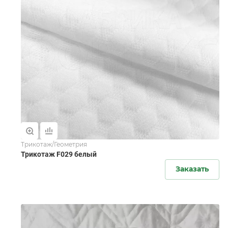
Трикотаж/Геометрия
Трикотаж F029 белый
Заказать