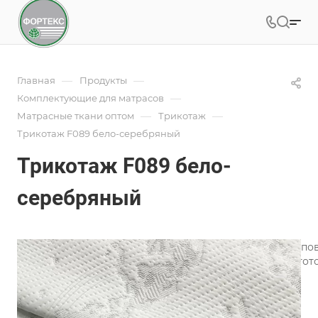
—
—
Главная
Продукты
—
Комплектующие для матрасов
—
—
Матрасные ткани оптом
Трикотаж
Трикотаж F089 бело-серебряный
Трикотаж F089 бело-
серебряный
Трикотаж для матрасов является одним из лучших типо
широкий ассортимент трикотажного полотна для изгото
Подробности