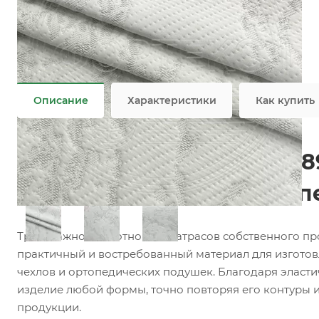
Характеристики
Коллекция
—
Геометрия
Состав
—
36%Viscose/64%PES
Плотность
—
380 гр/м2
Все характеристики
Описание
Характеристики
Как купить
Матрасный трикотаж F08
ткань для матрасов, топ
Трикотажное полотно для матрасов собственного п
практичный и востребованный материал для изготов
чехлов и ортопедических подушек. Благодаря эласти
изделие любой формы, точно повторяя его контуры 
продукции.