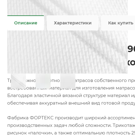
Плотность
—
250 гр/м2
Все характеристики
Описание
Характеристики
Как купить
Матрасный трикотаж F090
топперов и наматрасник
Трикотажное полотно для матрасов собственного п
востребованный материал для изготовления матрасов
Благодаря эластичной вязаной структуре материал и
обеспечивая аккуратный внешний вид готовой прод
Фабрика ФОРТЕКС производит широкий ассортимент 
производственных задач любой сложности. Трикотажн
рисунок «палочки», а также оптимальную плотность 2