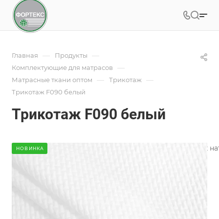
—
—
Главная
Продукты
—
Комплектующие для матрасов
—
—
Матрасные ткани оптом
Трикотаж
Трикотаж F090 белый
Трикотаж F090 белый
В ФОРТЕКС вы найдете большой выбор трикотажных нату
НОВИНКА
Подробности
Характеристики
Коллекция
—
Геометрия
Состав
—
100% PES