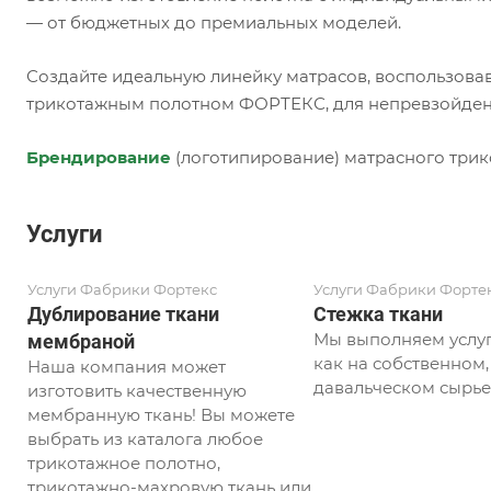
— от бюджетных до премиальных моделей.
Создайте идеальную линейку матрасов, воспользова
трикотажным полотном ФОРТЕКС, для непревзойденн
Брендирование
(логотипирование) матрасного трик
Услуги
Услуги Фабрики Фортекс
Услуги Фабрики Форте
Дублирование ткани
Стежка ткани
Мы выполняем услуг
мембраной
как на собственном, 
Наша компания может
давальческом сырье
изготовить качественную
мембранную ткань! Вы можете
выбрать из каталога любое
трикотажное полотно,
трикотажно-махровую ткань или