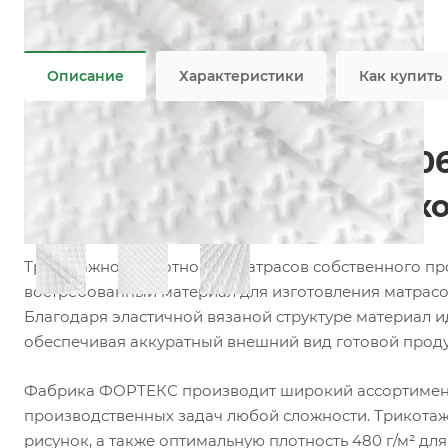
Плотность
—
480 гр/м2
Все характеристики
Описание
Характеристики
Как купить
Матрасный трикотаж F106
топперов и наматрасник
Трикотажное полотно для матрасов собственного п
востребованный материал для изготовления матрасов
Благодаря эластичной вязаной структуре материал и
обеспечивая аккуратный внешний вид готовой прод
Фабрика ФОРТЕКС производит широкий ассортимент 
производственных задач любой сложности. Трикотажн
рисунок, а также оптимальную плотность 480 г/м² дл