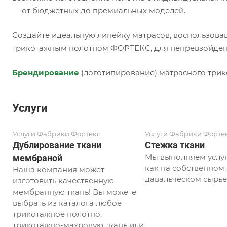
— от бюджетных до премиальных моделей.
Создайте идеальную линейку матрасов, воспользова
трикотажным полотном ФОРТЕКС, для непревзойденн
Брендирование
(логотипирование) матрасного трик
Услуги
Услуги Фабрики Фортекс
Услуги Фабрики Форте
Дублирование ткани
Стежка ткани
Мы выполняем услуг
мембраной
как на собственном, 
Наша компания может
давальческом сырье
изготовить качественную
мембранную ткань! Вы можете
выбрать из каталога любое
трикотажное полотно,
трикотажно-махровую ткань или