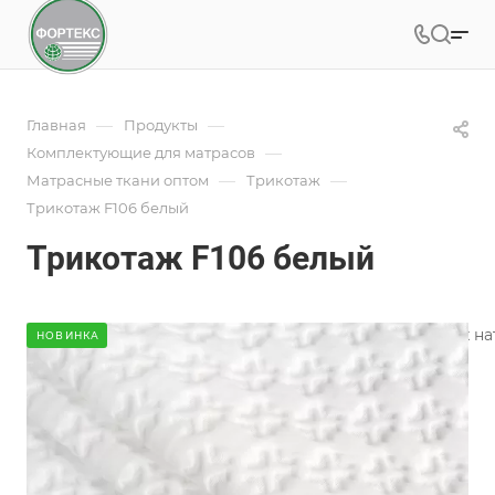
—
—
Главная
Продукты
—
Комплектующие для матрасов
—
—
Матрасные ткани оптом
Трикотаж
Трикотаж F106 белый
Трикотаж F106 белый
В ФОРТЕКС вы найдете большой выбор трикотажных нату
НОВИНКА
Подробности
Характеристики
Коллекция
—
Геометрия
Состав
—
98% PES/2% EL