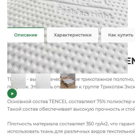
Состав
—
75% PES/25% TNCL
Плотность
—
350 гр/м2
Все характеристики
Описание
Характеристики
Как купить
Трикотажное полотно TE
TENCEL - высококачественное трикотажное полотно,
подушек. Эта ткань относится к группе Трикотаж Эк
Основной состав TENCEL составляют 75% полиэстер и
Такой состав обеспечивает высокую прочность и стой
Плотность материала составляет 350 гр/м2, что гаран
использовать ткань для различных видов текстильно