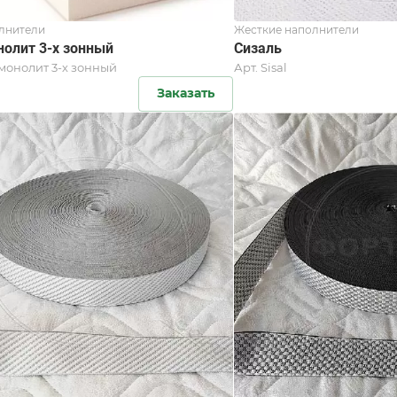
лнители
Жесткие наполнители
нолит 3-х зонный
Сизаль
монолит 3-х зонный
Арт.
Sisal
Заказать