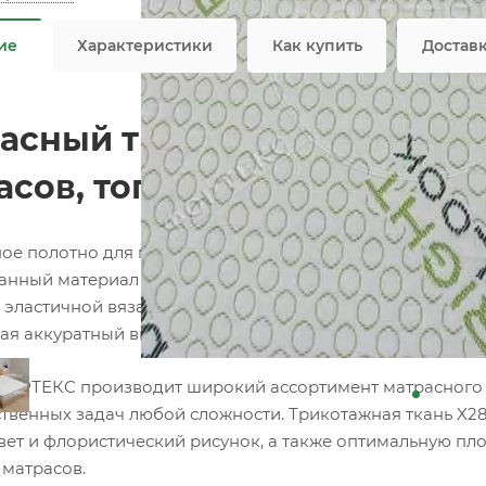
ие
Характеристики
Как купить
Достав
асный трикотаж X2822 бел
асов, топперов и наматрас
ое полотно для матрасов собственного производства 
анный материал для изготовления матрасов, топперов, 
 эластичной вязаной структуре материал идеально обле
ая аккуратный внешний вид готовой продукции.
ОРТЕКС производит широкий ассортимент матрасного т
твенных задач любой сложности. Трикотажная ткань X28
вет и флористический рисунок, а также оптимальную пло
 матрасов.