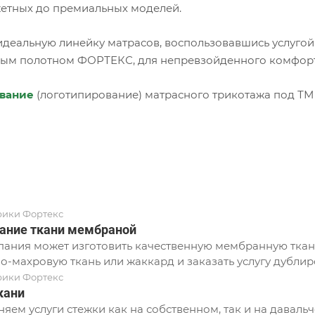
етных до премиальных моделей.
идеальную линейку матрасов, воспользовавшись услугой
ым полотном ФОРТЕКС, для непревзойденного комфорта
вание
(логотипирование) матрасного трикотажа под ТМ
рики Фортекс
ание ткани мембраной
ания может изготовить качественную мембранную ткань
о-махровую ткань или жаккард и заказать услугу дублир
рики Фортекс
кани
яем услуги стежки как на собственном, так и на давальч