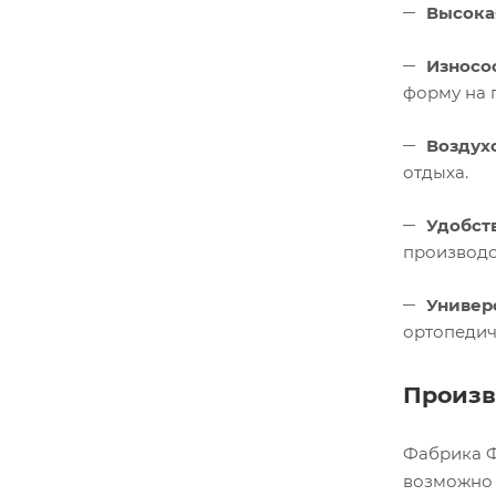
Высока
Износо
форму на 
Воздух
отдыха.
Удобст
производс
Универ
ортопедич
Произв
Фабрика Ф
возможно 