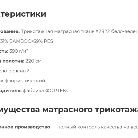
теристики
ование:
Трикотажная матрасная ткань X2822 бело-зеле
31% BAMBOO/69% PES
ть:
390 г/м²
 полотна:
220 см
ело-зеленый
к:
флористический
одитель:
фабрика ФОРТЕКС
ущества матрасного трикотаж
енное производство
— полный контроль качества на все