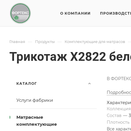
О КОМПАНИИ
ПРОИЗВОДСТ
—
—
Главная
Продукты
Комплектующие для матрасов
Трикотаж X2822 бе
В ФОРТЕКС 
КАТАЛОГ
Подробнос
Услуги фабрики
Характери
Коллекци
Состав
—
Матрасные
Плотность
комплектующие
Все харак