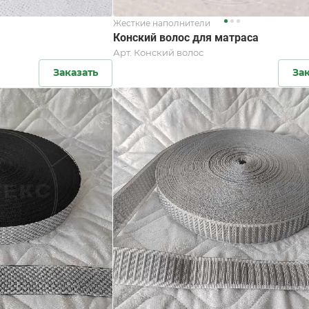
Жесткие наполнители
Конский волос для матраса
Арт.
Конский волос
Заказать
За