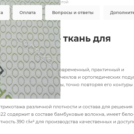
Не является публичной офертой
ка
Оплата
Вопросы и ответы
Дополнит
о-зеленый — ткань для
ников
фабрики ФОРТЕКС — это современный, практичный и
наматрасников, защитных чехлов и ортопедических поду
гает изделие любой формы, точно повторяя его контуры
рикотажа различной плотности и состава для решения
22 содержит в составе бамбуковые волокна, имеет бело
тность 390 г/м² для производства качественных и досту