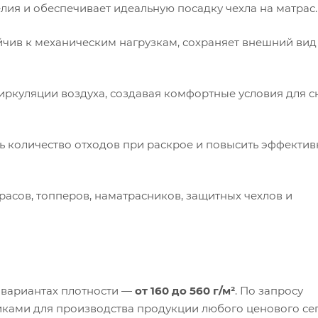
ия и обеспечивает идеальную посадку чехла на матрас.
йчив к механическим нагрузкам, сохраняет внешний вид
ркуляции воздуха, создавая комфортные условия для с
ь количество отходов при раскрое и повысить эффектив
асов, топперов, наматрасников, защитных чехлов и
 вариантах плотности —
от 160 до 560 г/м²
. По запросу
иками для производства продукции любого ценового се