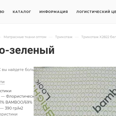
ВО
КАТАЛОГ
ИНФОРМАЦИЯ
ЛОГИСТИЧЕСКИЙ Ц
—
—
—
Матрасные ткани оптом
Трикотаж
Трикотаж X2822 бе
ло-зеленый
вы найдете большой выбор трикотажных натуральных и син
ти
стики
я
—
Флористический узор
31% BAMBOO/69% PES
—
390 гр/м2
теристики