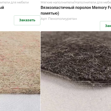
ители для мебели
Мягкие наполнители/Наполнители для меб
ый
Вязкоэластичный поролон Memory F
памятью)
Арт.
Пенополиуретан
Заказать
За