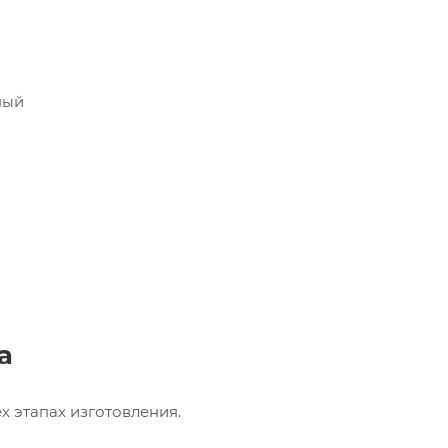
ный
а
х этапах изготовления.