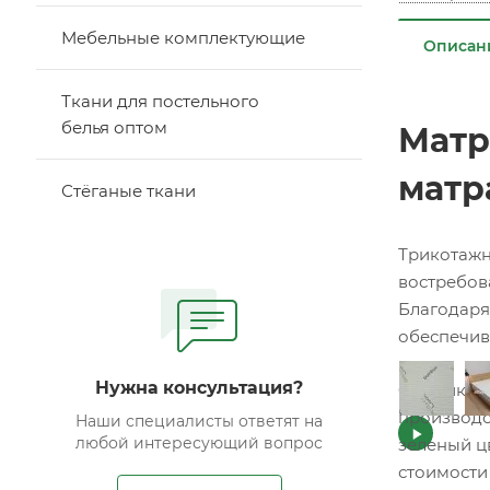
Мебельные комплектующие
Описан
Ткани для постельного
белья оптом
Матр
матр
Стёганые ткани
Трикотажн
востребов
Благодаря
обеспечив
Нужна консультация?
Фабрика Ф
производс
Наши специалисты ответят на
любой интересующий вопрос
зеленый ц
стоимости