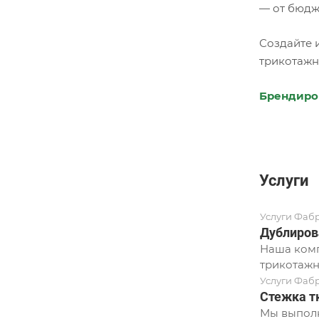
— от бюдж
Создайте 
трикотажн
Брендиро
Услуги
Услуги Фаб
Дублиров
Наша комп
трикотажн
Услуги Фаб
Стежка т
Мы выполн