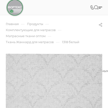
—
—
Главная
Продукты
—
Комплектующие для матрасов
—
Матрасные ткани оптом
—
Ткань Жаккард для матрасов
1318 белый
1318 белый
Жаккардовое полотно - это ткань с красивым рельефны
производителей матрасов
Подробности
Заказать