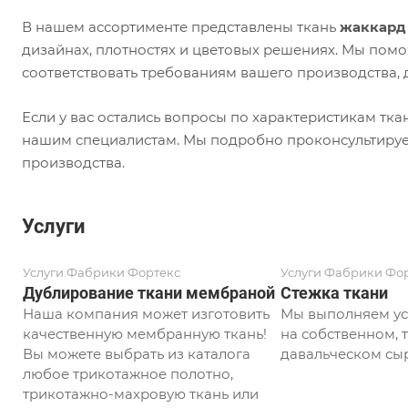
В нашем ассортименте представлены ткань
жаккард
дизайнах, плотностях и цветовых решениях. Мы пом
соответствовать требованиям вашего производства,
Если у вас остались вопросы по характеристикам тк
нашим специалистам. Мы подробно проконсультиру
производства.
Услуги
Услуги Фабрики Фортекс
Услуги Фабрики Фо
Дублирование ткани мембраной
Стежка ткани
Наша компания может изготовить
Мы выполняем ус
качественную мембранную ткань!
на собственном, т
Вы можете выбрать из каталога
давальческом сыр
любое трикотажное полотно,
трикотажно-махровую ткань или