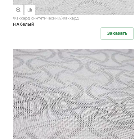
Жаккард синтетический/Жаккард
FIA белый
Заказать