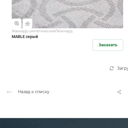
Жаккард синтетический/Жаккард
MABLE серый
Заказать
Загр
Назад к списку