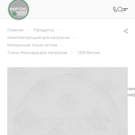
—
—
Главная
Продукты
—
Комплектующие для матрасов
—
Матрасные ткани оптом
—
Ткань Жаккард для матрасов
1359 белый
1359 белый
Жаккардовое полотно - это ткань с красивым рельефны
производителей матрасов, мебели, предметов интерье
Подробности
Заказать