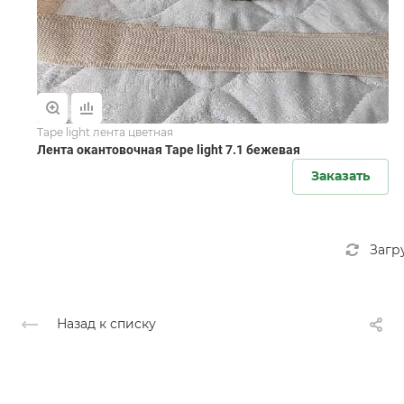
Tape light лента цветная
Лента окантовочная Tape light 7.1 бежевая
Заказать
Загр
Назад к списку