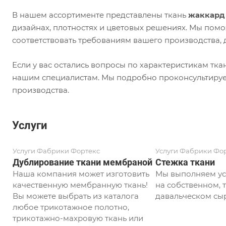
В нашем ассортименте представлены ткань
жаккард
дизайнах, плотностях и цветовых решениях. Мы пом
соответствовать требованиям вашего производства,
Если у вас остались вопросы по характеристикам тк
нашим специалистам. Мы подробно проконсультиру
производства.
Услуги
Услуги Фабрики Фортекс
Услуги Фабрики Фо
Дублирование ткани мембраной
Стежка ткани
Наша компания может изготовить
Мы выполняем ус
качественную мембранную ткань!
на собственном, т
Вы можете выбрать из каталога
давальческом сыр
любое трикотажное полотно,
трикотажно-махровую ткань или