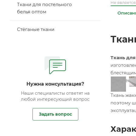
Не являетс
Ткани для постельного
белья оптом
Описан
Стёганые ткани
Ткан
Ткань для
изготовле
блестящим
привлекат
Нужна консультация?
Наши специалисты ответят на
Ткань жак
любой интересующий вопрос
поэтому ш
эксплуата
Задать вопрос
Харак