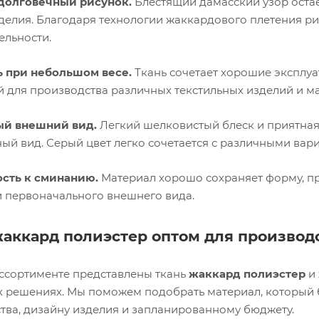
долговечный рисунок.
Блестящий дамасский узор оста
делия. Благодаря технологии жаккардового плетения рис
ельности.
 при небольшом весе.
Ткань сочетает хорошие эксплуа
й для производства различных текстильных изделий и ма
ый внешний вид.
Легкий шелковистый блеск и приятная
ый вид. Серый цвет легко сочетается с различными ва
сть к сминанию.
Материал хорошо сохраняет форму, пр
и первоначального внешнего вида.
жаккард полиэстер оптом для производ
ссортименте представлены ткань
жаккард полиэстер
и
х решениях. Мы поможем подобрать материал, который 
тва, дизайну изделия и запланированному бюджету.