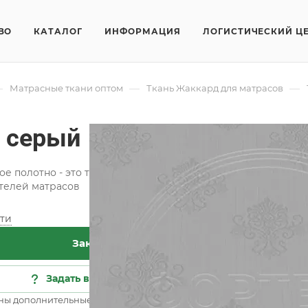
ВО
КАТАЛОГ
ИНФОРМАЦИЯ
ЛОГИСТИЧЕСКИЙ Ц
—
—
—
Матрасные ткани оптом
Ткань Жаккард для матрасов
 серый
е полотно - это ткань с красивым рельефным рисунком, п
телей матрасов
ти
Хар
Заказать
Кат
Кол
Задать вопрос
Сос
ны дополнительные опции
Все 