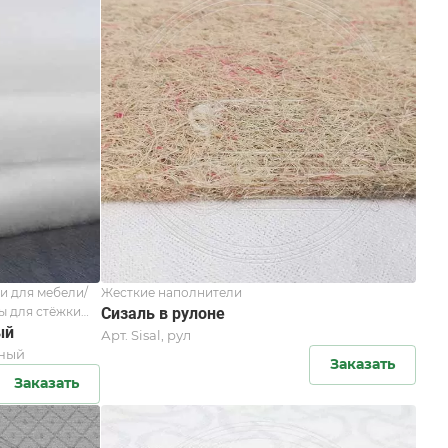
и для мебели/
Жесткие наполнители
ы для стёжки
Сизаль в рулоне
ый
Арт.
Sisal, рул
нный
Заказать
Заказать