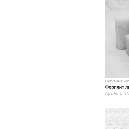
Нетканые ма
Форплит л
Арт.
Forplit