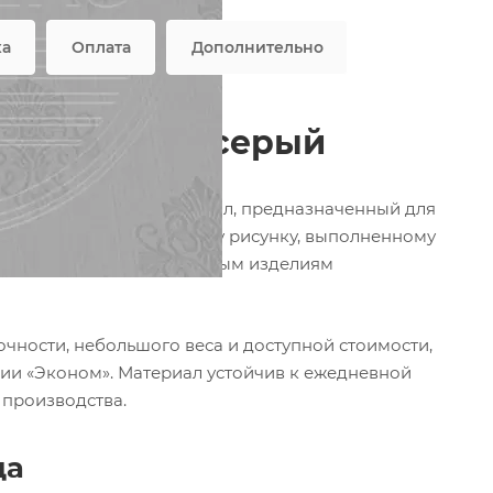
ка
Оплата
Дополнительно
иэстер 1359 серый
 и экономичный материал, предназначенный для
 изящному симметричному рисунку, выполненному
овременно, придавая готовым изделиям
чности, небольшого веса и доступной стоимости,
ии «Эконом». Материал устойчив к ежедневной
 производства.
да