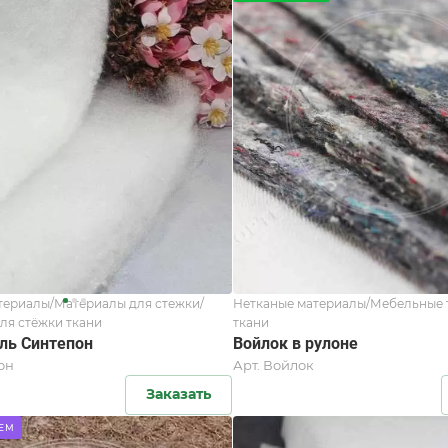
териалы/Материалы для стежки/
Нетканые материалы/Мебельные 
ля стёжки ткани
ткани
ль Синтепон
Войлок в рулоне
он
Арт.
Войлок
Заказать
ЕМ