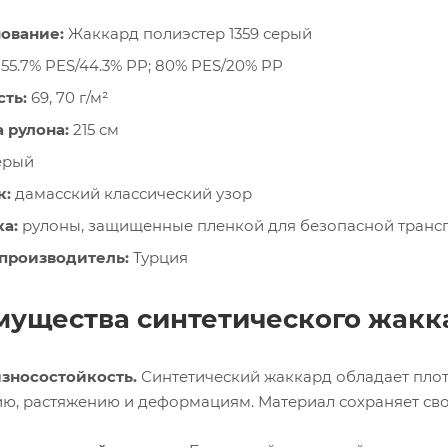
ование:
Жаккард полиэстер 1359 серый
55.7% PES/44.3% PP; 80% PES/20% PP
ть:
69, 70 г/м²
 рулона:
215 см
ерый
к:
дамасский классический узор
а:
рулоны, защищенные пленкой для безопасной транс
 производитель:
Турция
ущества синтетического жакка
зносостойкость.
Синтетический жаккард обладает плотн
ию, растяжению и деформациям. Материал сохраняет сво