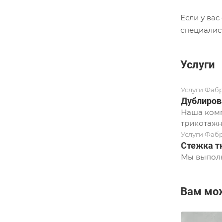
Если у ва
специалис
Услуги
Услуги Фаб
Дублиров
Наша комп
трикотажн
Услуги Фаб
Стежка т
Мы выполн
Вам мо