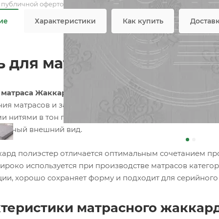
я публичной офертой
ие
Характеристики
Как купить
Достав
ь для матраса Жаккард пол
 матраса Жаккард полиэстер 1359 серый
— практичный
ния матрасов и защитных матрасных чехлов. Благодаря
и нитями в тон полотна, ткань выглядит аккуратно и с
ельный внешний вид.
кард полиэстер отличается оптимальным сочетанием про
ироко используется при производстве матрасов категор
ции, хорошо сохраняет форму и подходит для серийного
теристики матрасного жаккар