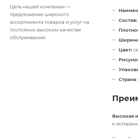
Цель нашей компании —
Наимен
предложение широкого
Состав:
ассортимента товаров и услуг на
постоянно высоком качестве
Плотнос
обслуживания.
Ширина
Цвет:
с
Рисуно
Упаковк
Страна
Преим
Высокая и
к истиран