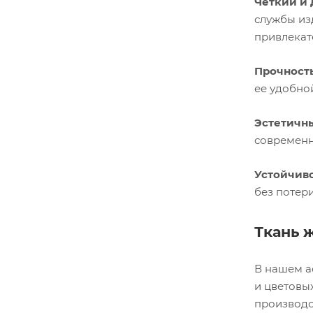
Четкий и 
службы из
привлекат
Прочность
ее удобно
Эстетичн
современн
Устойчиво
без потер
Ткань 
В нашем а
и цветовы
производс