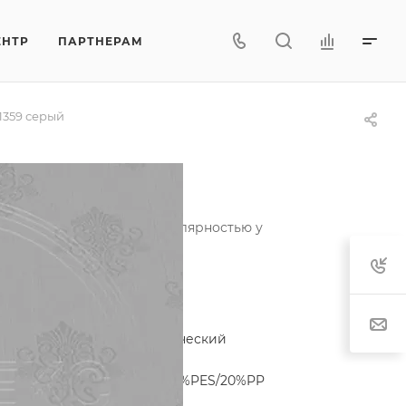
ЕНТР
ПАРТНЕРАМ
1359 серый
ользуется неизменной популярностью у
актеристики
егория
—
Жаккард синтетический
лекция
—
Классика
тав
—
55.7%PES/44.3%PP, 80%PES/20%PP
характеристики