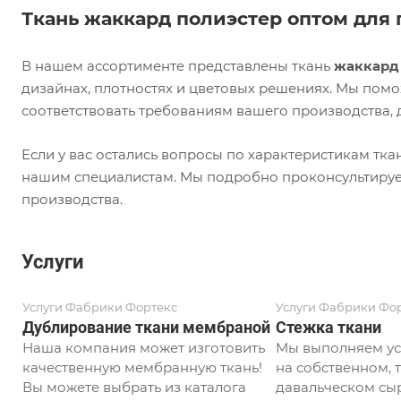
Ткань жаккард полиэстер оптом для 
В нашем ассортименте представлены ткань
жаккард
дизайнах, плотностях и цветовых решениях. Мы пом
соответствовать требованиям вашего производства,
Если у вас остались вопросы по характеристикам тк
нашим специалистам. Мы подробно проконсультиру
производства.
Услуги
Услуги Фабрики Фортекс
Услуги Фабрики Фо
Дублирование ткани мембраной
Стежка ткани
Наша компания может изготовить
Мы выполняем ус
качественную мембранную ткань!
на собственном, т
Вы можете выбрать из каталога
давальческом сыр