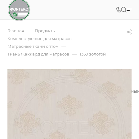
—
—
Главная
Продукты
—
Комплектующие для матрасов
—
Матрасные ткани оптом
—
Ткань Жаккард для матрасов
1359 золотой
1359 золотой
Жаккардовое полотно - это ткань с красивым рельефны
производителей матрасов
Подробности
Заказать