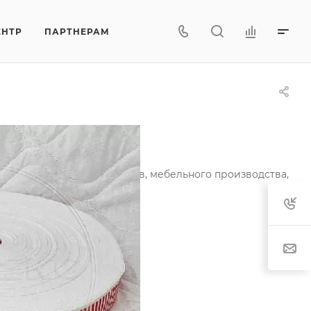
ЕНТР
ПАРТНЕРАМ
асная
и ортопедических матрасов, мебельного производства,
актеристики
тав
—
80% п/э, 20% п/п
ина рулона
—
35 мм, 42 мм
т рисунка
—
красная
характеристики