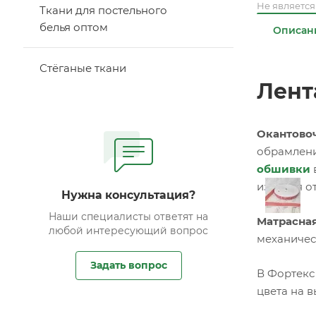
Не являетс
Ткани для постельного
белья оптом
Описан
Стёганые ткани
Лент
Окантовоч
обрамлени
обшивки
изделия о
Нужна консультация?
Наши специалисты ответят на
Матрасная
любой интересующий вопрос
механичес
Задать вопрос
В Фортекс
цвета на в