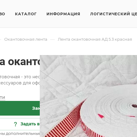
ВО
КАТАЛОГ
ИНФОРМАЦИЯ
ЛОГИСТИЧЕСКИЙ Ц
—
—
Окантовочная лента
Лента окантовочная АД 5.3 красная
а окантовочная АД 5.3 кр
товочная - это необходимая составляющая при изготовлени
сессуаров для оформления интерьера.
ти
Хар
Заказать
Сос
Шир
Задать вопрос
Цве
ны дополнительные опции
Все 