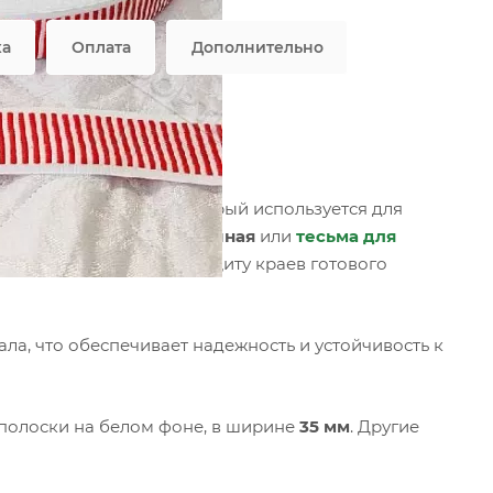
ка
Оплата
Дополнительно
5.3
стильный материал, который используется для
ный вид.
Лента окантовочная
или
тесьма для
ческую, обеспечивая защиту краев готового
ла, что обеспечивает надежность и устойчивость к
полоски на белом фоне, в ширине
35 мм
. Другие