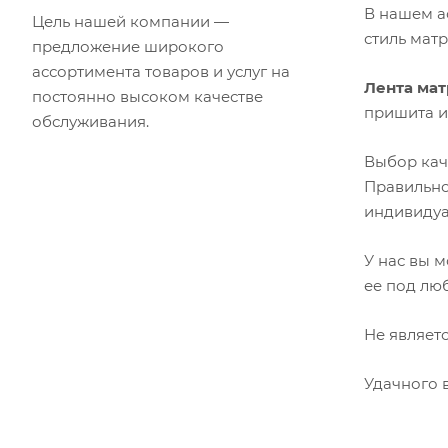
В нашем а
Цель нашей компании —
стиль мат
предложение широкого
ассортимента товаров и услуг на
Лента мат
постоянно высоком качестве
пришита и
обслуживания.
Выбор ка
Правильно
индивидуа
У нас вы 
ее под лю
Не являет
Удачного 