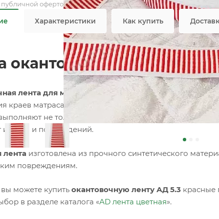
я публичной офертой
ие
Характеристики
Как купить
Достав
а окантовочная цветная AД 
ная лента для матрасов
– это специализированный тек
я краев матраса, придавая ему завершенный и аккурат
выполняют не только эстетическую функцию, но и практи
т износа и повреждений.
 лента
изготовлена из прочного синтетического материа
ким повреждениям.
 вы можете купить
окантовочную ленту АД 5.3
красные 
ыбор в разделе каталога «
АD лента цветная
».