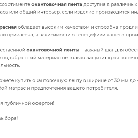
ссортименте
окантовочная лента
доступна в различных 
раса или общий интерьер, если изделие производится ин
расная
обладает высоким качеством и способна продлит
ли приклеена, в зависимости от специфики вашего прои
чественной
окантовочной ленты
– важный шаг для обесп
 подобранный материал не только защитит края конечно
льность.
можете купить окантовочную ленту в ширине от 30 мм до
бой матрас и предпочтения вашего потребителя.
ся публичной офертой!
выбора!