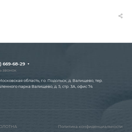
) 669-68-29
ь звонок
Московская область, г.о. Подольск, д. Валищево, тер.
енного парка Валищево, д. 5, стр. 3А, офис 74
ПОЛОТНА
Политика конфиденциальности